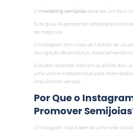
O
marketing semijoias
deve ser um foco ce
Este guia irá apresentar estratégias prátic
de negócios.
O Instagram tem mais de 1 bilhão de usuár
divulgação de produtos, especialmente n
Estudos recentes indicam que 62% dos us
uma vitrine indispensável para revendedor
impulsionar vendas.
Por Que o Instagram
Promover Semijoias
O Instagram não é apenas uma rede socia