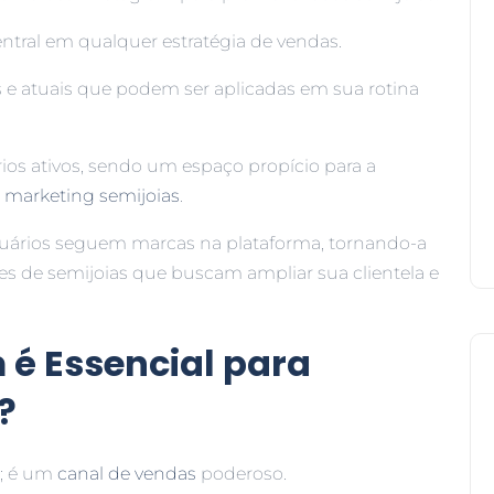
ntral em qualquer estratégia de vendas.
as e atuais que podem ser aplicadas em sua rotina
ios ativos, sendo um espaço propício para a
o
marketing semijoias
.
uários seguem marcas na plataforma, tornando-a
es de semijoias que buscam ampliar sua clientela e
 é Essencial para
?
l; é um
canal de vendas
poderoso.