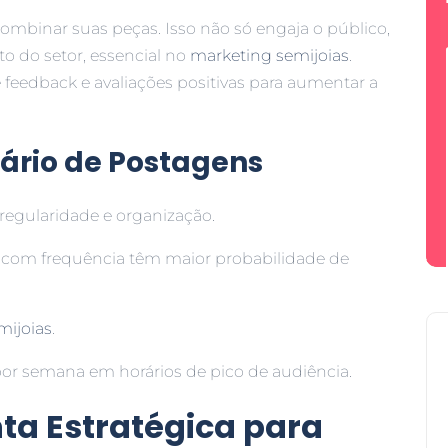
mbinar suas peças. Isso não só engaja o público,
do setor, essencial no
marketing semijoias
.
feedback e avaliações positivas para aumentar a
ário de Postagens
regularidade e organização.
 com frequência têm maior probabilidade de
mijoias
.
 por semana em horários de pico de audiência.
ta Estratégica para