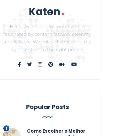
Hello, We’re content writer who is
fascinated by content fashion, celebrity
and lifestyle. We helps clients bring the
right content to the right people.
Popular Posts
Como Escolher o Melhor