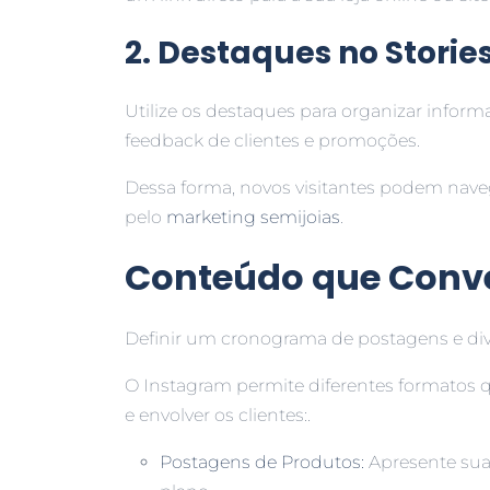
2. Destaques no Storie
Utilize os destaques para organizar infor
feedback de clientes e promoções.
Dessa forma, novos visitantes podem naveg
pelo
marketing semijoias
.
Conteúdo que Conve
Definir um cronograma de postagens e dive
O Instagram permite diferentes formatos q
e envolver os clientes:.
Postagens de Produtos:
Apresente suas