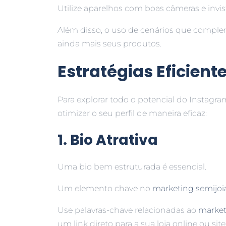
Utilize aparelhos com boas câmeras e invi
Além disso, o uso de cenários que compl
ainda mais seus produtos.
Estratégias Eficiente
Para explorar todo o potencial do Instagra
otimizar o seu perfil de maneira eficaz:
1. Bio Atrativa
Uma bio bem estruturada é essencial.
Um elemento chave no
marketing semijoi
Use palavras-chave relacionadas ao
market
um link direto para a sua loja online ou site