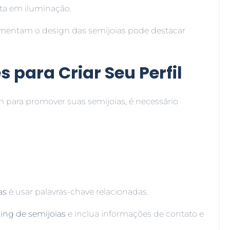
sta em iluminação.
ementam o design das semijoias pode destacar
s para Criar Seu Perfil
m para promover suas semijoias, é necessário
as
é usar palavras-chave relacionadas.
ing de semijoias
e inclua informações de contato e
.