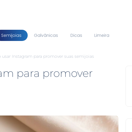
Semijoias
Galvânicas
Dicas
Limeira
usar Instagram para promover suas semijoias
ram para promover