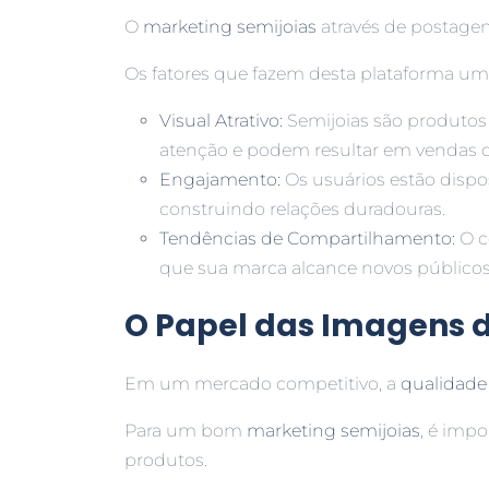
O
marketing semijoias
através de postagen
Os fatores que fazem desta plataforma uma
Visual Atrativo:
Semijoias são produtos 
atenção e podem resultar em vendas d
Engajamento:
Os usuários estão dispos
construindo relações duradouras.
Tendências de Compartilhamento:
O c
que sua marca alcance novos público
O Papel das Imagens 
Em um mercado competitivo, a
qualidade
Para um bom
marketing semijoias
, é imp
produtos.