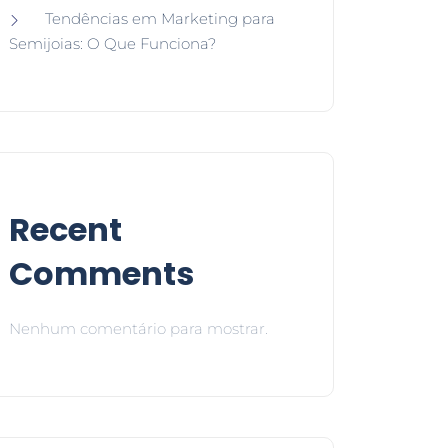
Tendências em Marketing para
Semijoias: O Que Funciona?
Recent
Comments
Nenhum comentário para mostrar.