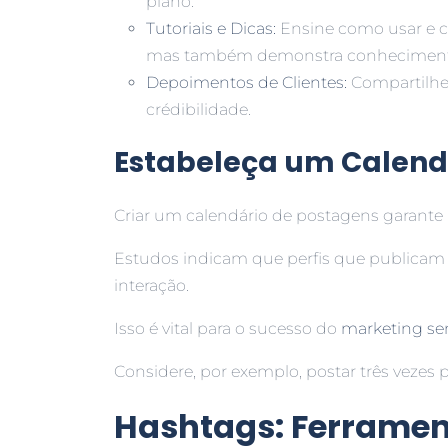
plano.
Tutoriais e Dicas:
Ensine como usar e co
mas também demonstra conhecimento 
Depoimentos de Clientes:
Compartilhe 
crédibilidade.
Estabeleça um Calend
Criar um calendário de postagens garante 
Estudos indicam que perfis que publicam
interação.
Isso é vital para o sucesso do
marketing se
Considere, por exemplo, postar três vezes
Hashtags: Ferramen