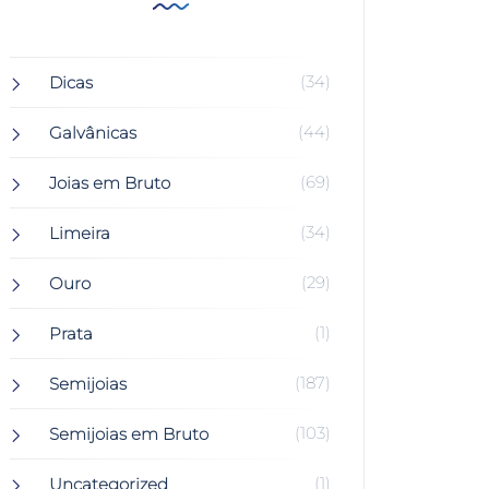
(34)
Dicas
(44)
Galvânicas
(69)
Joias em Bruto
(34)
Limeira
(29)
Ouro
(1)
Prata
(187)
Semijoias
(103)
Semijoias em Bruto
(1)
Uncategorized