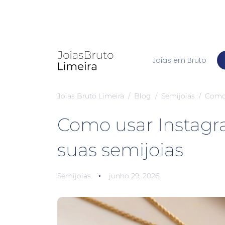
Joias em Bruto
Joias Bruto Limeira
Blog
Semijoias
Como 
Como usar Instag
suas semijoias
Semijoias
junho 29, 2026