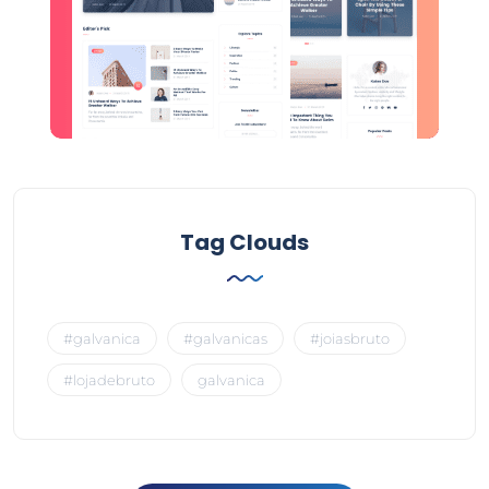
Tag Clouds
#galvanica
#galvanicas
#joiasbruto
#lojadebruto
galvanica