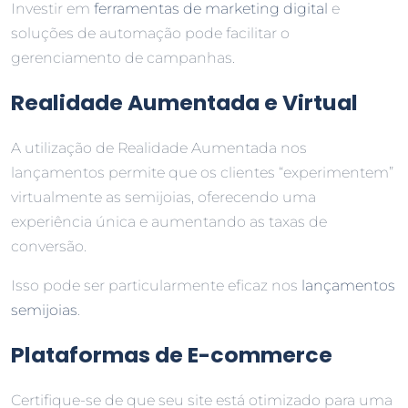
Investir em
ferramentas de marketing digital
e
soluções de automação pode facilitar o
gerenciamento de campanhas.
Realidade Aumentada e Virtual
A utilização de Realidade Aumentada nos
lançamentos permite que os clientes “experimentem”
virtualmente as semijoias, oferecendo uma
experiência única e aumentando as taxas de
conversão.
Isso pode ser particularmente eficaz nos
lançamentos
semijoias
.
Plataformas de E-commerce
Certifique-se de que seu site está otimizado para uma