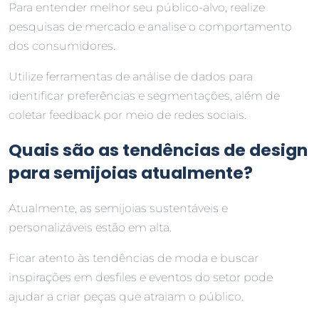
Para entender melhor seu público-alvo, realize
pesquisas de mercado e analise o comportamento
dos consumidores.
Utilize ferramentas de análise de dados para
identificar preferências e segmentações, além de
coletar feedback por meio de redes sociais.
Quais são as tendências de design
para semijoias atualmente?
Atualmente, as semijoias sustentáveis e
personalizáveis estão em alta.
Ficar atento às tendências de moda e buscar
inspirações em desfiles e eventos do setor pode
ajudar a criar peças que atraiam o público.