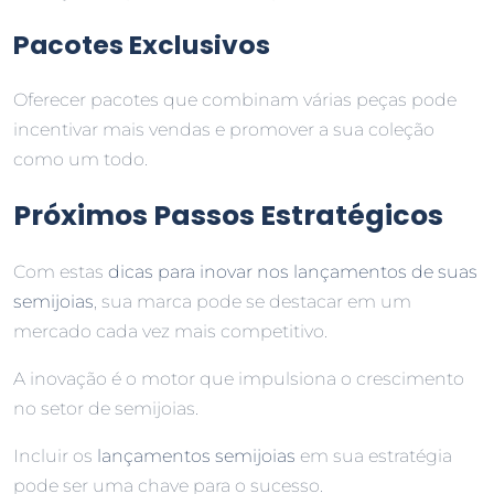
Pacotes Exclusivos
Oferecer pacotes que combinam várias peças pode
incentivar mais vendas e promover a sua coleção
como um todo.
Próximos Passos Estratégicos
Com estas
dicas para inovar nos lançamentos de suas
semijoias
, sua marca pode se destacar em um
mercado cada vez mais competitivo.
A inovação é o motor que impulsiona o crescimento
no setor de semijoias.
Incluir os
lançamentos semijoias
em sua estratégia
pode ser uma chave para o sucesso.