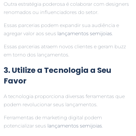
Outra estratégia poderosa é colaborar com designers
renomados ou influenciadores do setor.
Essas parcerias podem expandir sua audiência e
agregar valor aos seus
lançamentos semijoias
.
Essas parcerias atraem novos clientes e geram buzz
em torno dos lançamentos.
3. Utilize a Tecnologia a Seu
Favor
A tecnologia proporciona diversas ferramentas que
podem revolucionar seus lançamentos.
Ferramentas de marketing digital podem
potencializar seus
lançamentos semijoias
.