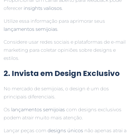
Proporcionar um canal aberto para feedback pode
oferecer
insights valiosos
.
Utilize essa informação para aprimorar seus
lançamentos semijoias
.
Considere usar redes sociais e plataformas de e-mail
marketing para coletar opiniões sobre designs e
estilos.
2. Invista em Design Exclusivo
No mercado de semijoias, o design é um dos
principais diferenciais.
Os
lançamentos semijoias
com designs exclusivos
podem atrair muito mais atenção.
Lançar peças com
designs únicos
não apenas atrai a