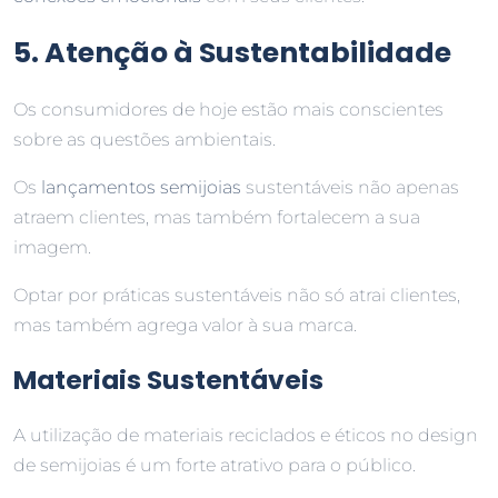
5. Atenção à Sustentabilidade
Os consumidores de hoje estão mais conscientes
sobre as questões ambientais.
Os
lançamentos semijoias
sustentáveis não apenas
atraem clientes, mas também fortalecem a sua
imagem.
Optar por práticas sustentáveis não só atrai clientes,
mas também agrega valor à sua marca.
Materiais Sustentáveis
A utilização de materiais reciclados e éticos no design
de semijoias é um forte atrativo para o público.