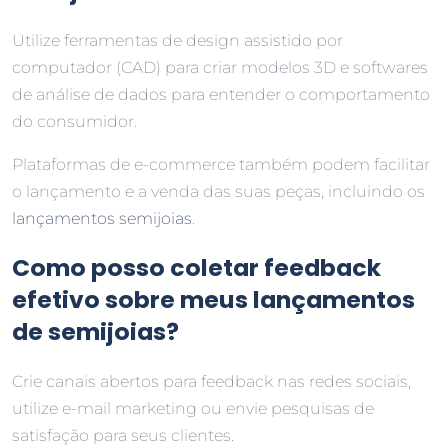
Utilize ferramentas de design assistido por
computador (CAD) para criar modelos 3D e softwares
de análise de dados para entender o comportamento
do consumidor.
Plataformas de e-commerce também podem facilitar
o lançamento e a venda das suas peças, incluindo os
lançamentos semijoias
.
Como posso coletar feedback
efetivo sobre meus lançamentos
de semijoias?
Crie canais abertos para feedback nas redes sociais,
utilize e-mail marketing ou envie pesquisas de
satisfação para seus clientes.