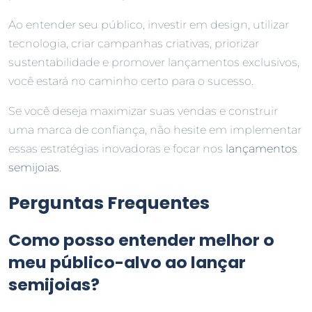
Ao entender seu público, investir em design, utilizar
tecnologia, criar campanhas criativas, priorizar
sustentabilidade e promover lançamentos exclusivos,
você estará no caminho certo para o sucesso.
Se você deseja maximizar suas vendas e construir
uma marca de confiança, não hesite em implementar
essas estratégias inovadoras e focar nos
lançamentos
semijoias
.
Perguntas Frequentes
Como posso entender melhor o
meu público-alvo ao lançar
semijoias?