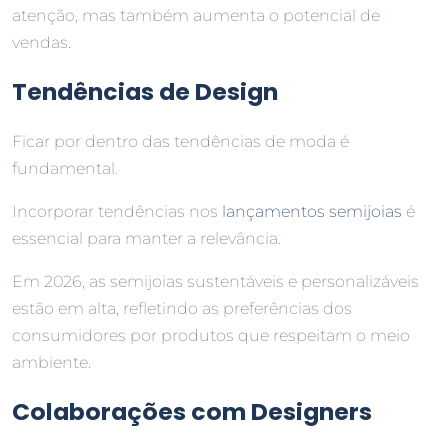
atenção, mas também aumenta o potencial de
vendas.
Tendências de Design
Ficar por dentro das tendências de moda é
fundamental.
Incorporar tendências nos
lançamentos semijoias
é
essencial para manter a relevância.
Em 2026, as semijoias sustentáveis e personalizáveis
estão em alta, refletindo as preferências dos
consumidores por produtos que respeitam o meio
ambiente.
Colaborações com Designers