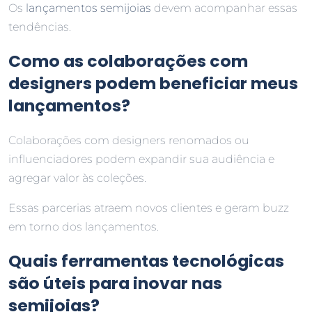
Os
lançamentos semijoias
devem acompanhar essas
tendências.
Como as colaborações com
designers podem beneficiar meus
lançamentos?
Colaborações com designers renomados ou
influenciadores podem expandir sua audiência e
agregar valor às coleções.
Essas parcerias atraem novos clientes e geram buzz
em torno dos lançamentos.
Quais ferramentas tecnológicas
são úteis para inovar nas
semijoias?