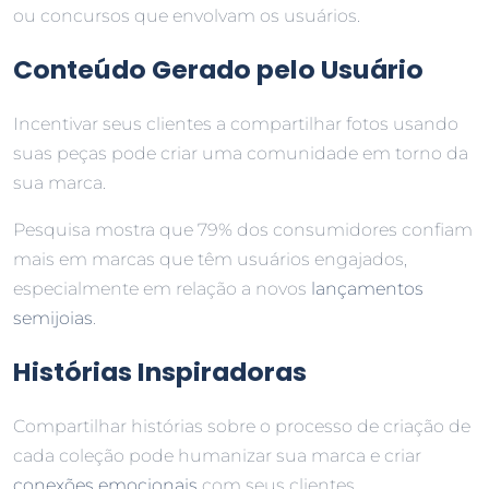
ou concursos que envolvam os usuários.
Conteúdo Gerado pelo Usuário
Incentivar seus clientes a compartilhar fotos usando
suas peças pode criar uma comunidade em torno da
sua marca.
Pesquisa mostra que 79% dos consumidores confiam
mais em marcas que têm usuários engajados,
especialmente em relação a novos
lançamentos
semijoias
.
Histórias Inspiradoras
Compartilhar histórias sobre o processo de criação de
cada coleção pode humanizar sua marca e criar
conexões emocionais
com seus clientes.