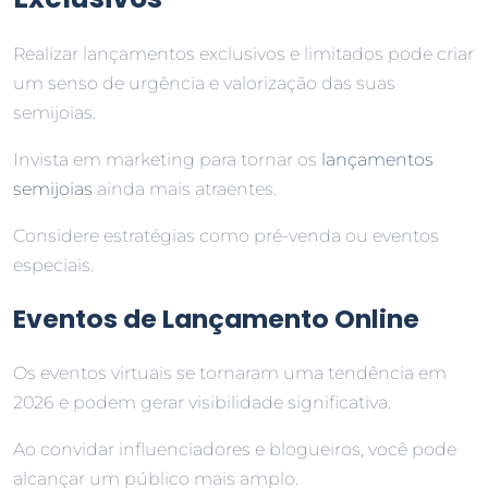
Realizar lançamentos exclusivos e limitados pode criar
um senso de urgência e valorização das suas
semijoias.
Invista em marketing para tornar os
lançamentos
semijoias
ainda mais atraentes.
Considere estratégias como pré-venda ou eventos
especiais.
Eventos de Lançamento Online
Os eventos virtuais se tornaram uma tendência em
2026 e podem gerar visibilidade significativa.
Ao convidar influenciadores e blogueiros, você pode
alcançar um público mais amplo.