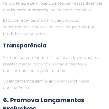
As bijuterias e semijoias que seguem essas diretrizes
nos
lançamentos semijoias
são bem recebidas.
Estudos recentes indicam que 56% dos
consumidores estão dispostos a pagar mais por
produtos sustentáveis.
Transparência
Ser transparente quanto às práticas de produção e
abastecimento pode fidelizar seus clientes e
transformar a percepção da marca.
Os
lançamentos semijoias
devem refletir essa
transparência.
6. Promova Lançamentos
Exclusivos