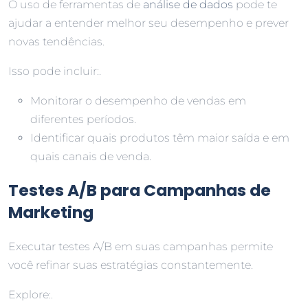
O uso de ferramentas de
análise de dados
pode te
ajudar a entender melhor seu desempenho e prever
novas tendências.
Isso pode incluir:.
Monitorar o desempenho de vendas em
diferentes períodos.
Identificar quais produtos têm maior saída e em
quais canais de venda.
Testes A/B para Campanhas de
Marketing
Executar testes A/B em suas campanhas permite
você refinar suas estratégias constantemente.
Explore:.