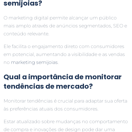
semijoias?
O marketing digital permite alcançar um público
mais amplo através de anúncios segmentados, SEO e
conteúdo relevante.
Ele facilita o engajamento direto com consumidores
em potencial, aumentando a visibilidade e as vendas
no
marketing semijoias
.
Qual a importância de monitorar
tendências de mercado?
Monitorar tendências é crucial para adaptar sua oferta
às preferências atuais dos consumidores.
Estar atualizado sobre mudanças no comportamento
de compra e inovações de design pode dar uma