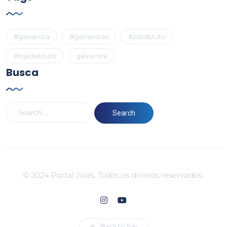
#galvanica
#galvanicas
#joiasbruto
#lojadebruto
galvanica
Busca
© 2024 Portal Joias. Todos os direitos reservados..
Back to Top