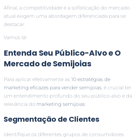
Afinal, a competitividade e a sofisticação do mercado
atual exigem uma abordagem diferenciada para se
destacar.
Vamos lá!
Entenda Seu Público-Alvo e O
Mercado de Semijoias
Para aplicar efetivamente as
10 estratégias de
marketing eficazes para vender semijoias
, é crucial ter
um entendimento profundo do seu público-alvo e da
relevância do
marketing semijoias
.
Segmentação de Clientes
Identifique os diferentes grupos de consumidores