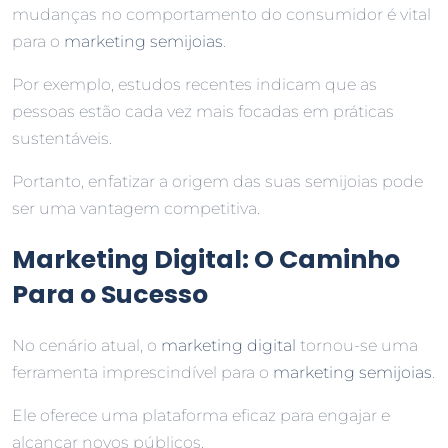
mudanças no comportamento do consumidor é vital
para o
marketing semijoias
.
Por exemplo, estudos recentes indicam que as
pessoas estão cada vez mais focadas em práticas
sustentáveis.
Portanto, enfatizar a origem das suas semijoias pode
ser uma vantagem competitiva.
Marketing Digital: O Caminho
Para o Sucesso
No cenário atual, o
marketing digital
tornou-se uma
ferramenta imprescindível para o
marketing semijoias
.
Ele oferece uma plataforma eficaz para engajar e
alcançar novos públicos.