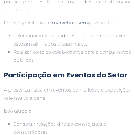
público pode resultar em uma audiência muito maior
e engajada.
Dicas específicas de
marketing semijoias
incluem:.
Selecionar influenciadores cujos valores e estilos
estejam alinhados à sua marca.
Realizar sorteios colaborativos para alcançar novos
públicos.
Participação em Eventos do Setor
A presença física em eventos como feiras e exposições
vale muito a pena.
Isso ajuda a:.
Construir relações diretas com lojistas e
consumidores.