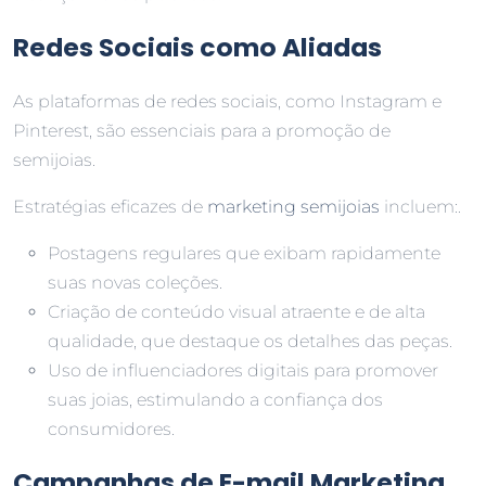
Redes Sociais como Aliadas
As plataformas de redes sociais, como Instagram e
Pinterest, são essenciais para a promoção de
semijoias.
Estratégias eficazes de
marketing semijoias
incluem:.
Postagens regulares que exibam rapidamente
suas novas coleções.
Criação de conteúdo visual atraente e de alta
qualidade, que destaque os detalhes das peças.
Uso de influenciadores digitais para promover
suas joias, estimulando a confiança dos
consumidores.
Campanhas de E-mail Marketing