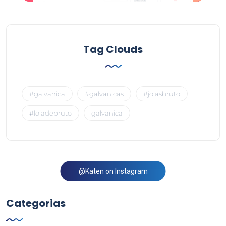
Tag Clouds
#galvanica
#galvanicas
#joiasbruto
#lojadebruto
galvanica
@Katen on Instagram
Categorias