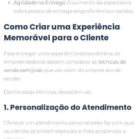
Agilidade na Entrega:
O aumento da expectativa
sobre prazos de entrega exige eficiência e rapidez.
Como Criar uma Experiência
Memorável para o Cliente
Para entregar uma experiência extraordinária, os
empreendedores devem considerar as
técnicas de
venda semijoias
que vão além do simples ato de
vender.
Dentre essas técnicas, destacam-se:.
1. Personalização do Atendimento
Oferecer um atendimento personalizado faz com que
os clientes se sintam especiais e mais propensos a