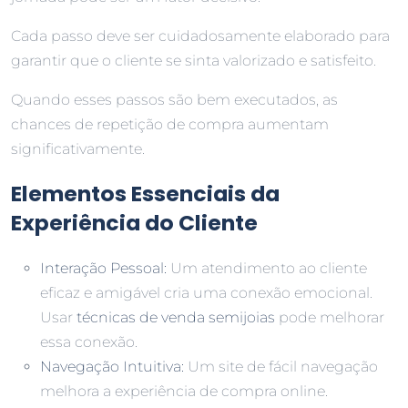
Cada passo deve ser cuidadosamente elaborado para
garantir que o cliente se sinta valorizado e satisfeito.
Quando esses passos são bem executados, as
chances de repetição de compra aumentam
significativamente.
Elementos Essenciais da
Experiência do Cliente
Interação Pessoal:
Um atendimento ao cliente
eficaz e amigável cria uma conexão emocional.
Usar
técnicas de venda semijoias
pode melhorar
essa conexão.
Navegação Intuitiva:
Um site de fácil navegação
melhora a experiência de compra online.