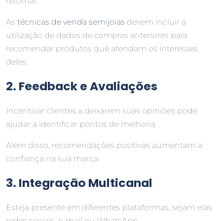
retornar.
As
técnicas de venda semijoias
devem incluir a
utilização de dados de compras anteriores para
recomendar produtos que atendam os interesses
deles.
2. Feedback e Avaliações
Incentivar clientes a deixarem suas opiniões pode
ajudar a identificar pontos de melhoria.
Além disso, recomendações positivas aumentam a
confiança na sua marca.
3. Integração Multicanal
Esteja presente em diferentes plataformas, sejam elas
redes sociais, e-mail ou WhatsApp.