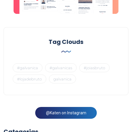
Tag Clouds
#galvanica
#galvanicas
#joiasbruto
#lojadebruto
galvanica
@Katen on Instagram
Categorias