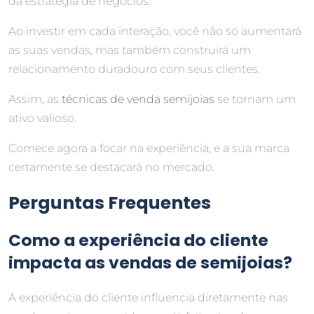
da estratégia de negócios.
Ao investir em cada interação, você não só aumentará
as suas vendas, mas também construirá um
relacionamento duradouro com seus clientes.
Assim, as
técnicas de venda semijoias
se tornam um
ativo valioso.
Comece agora a focar na experiência, e a sua marca
certamente se destacará no mercado.
Perguntas Frequentes
Como a experiência do cliente
impacta as vendas de semijoias?
A experiência do cliente influencia diretamente nas