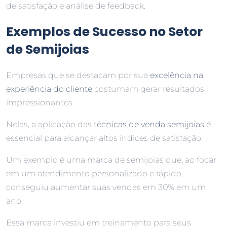
de satisfação e análise de feedback.
Exemplos de Sucesso no Setor
de Semijoias
Empresas que se destacam por sua
excelência na
experiência do cliente
costumam gerar resultados
impressionantes.
Nelas, a aplicação das
técnicas de venda semijoias
é
essencial para alcançar altos índices de satisfação.
Um exemplo é uma marca de semijoias que, ao focar
em um atendimento personalizado e rápido,
conseguiu aumentar suas vendas em 30% em um
ano.
Essa marca investiu em treinamento para seus