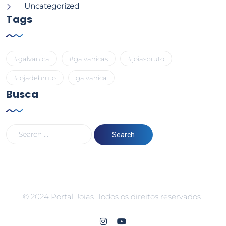
Uncategorized
Tags
#galvanica
#galvanicas
#joiasbruto
#lojadebruto
galvanica
Busca
© 2024 Portal Joias. Todos os direitos reservados..