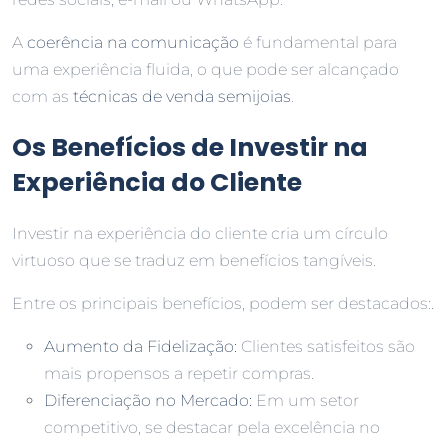
A
coerência na comunicação
é fundamental para
uma experiência fluida, o que pode ser alcançado
com as
técnicas de venda semijoias
.
Os Benefícios de Investir na
Experiência do Cliente
Investir na experiência do cliente cria um círculo
virtuoso que se traduz em benefícios tangíveis.
Entre os principais benefícios, podem ser destacados:.
Aumento da Fidelização:
Clientes satisfeitos são
mais propensos a repetir compras.
Diferenciação no Mercado:
Em um setor
competitivo, se destacar pela excelência no