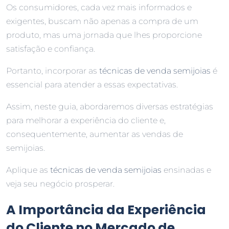
Os consumidores, cada vez mais informados e
exigentes, buscam não apenas a compra de um
produto, mas uma jornada que lhes proporcione
satisfação e confiança.
Portanto, incorporar as
técnicas de venda semijoias
é
essencial para atender a essas expectativas.
Assim, neste guia, abordaremos diversas estratégias
para melhorar a experiência do cliente e,
consequentemente, aumentar as vendas de
semijoias.
Aplique as
técnicas de venda semijoias
ensinadas e
veja seu negócio prosperar.
A Importância da Experiência
do Cliente no Mercado de