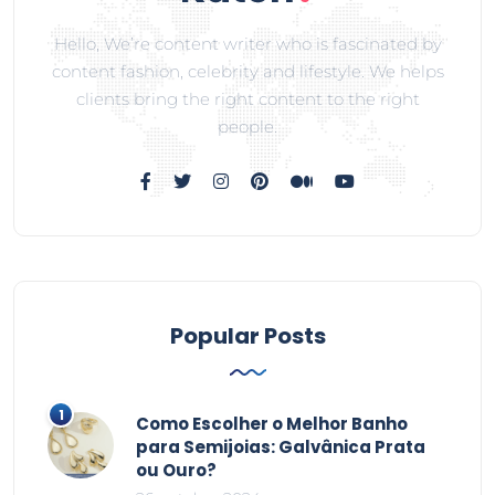
Hello, We’re content writer who is fascinated by
content fashion, celebrity and lifestyle. We helps
clients bring the right content to the right
people.
Popular Posts
Como Escolher o Melhor Banho
para Semijoias: Galvânica Prata
ou Ouro?