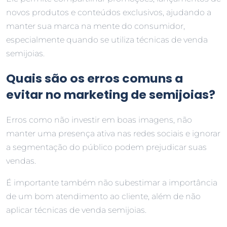
novos produtos e conteúdos exclusivos, ajudando a
manter sua marca na mente do consumidor,
especialmente quando se utiliza técnicas de venda
semijoias.
Quais são os erros comuns a
evitar no marketing de semijoias?
Erros como não investir em boas imagens, não
manter uma presença ativa nas redes sociais e ignorar
a segmentação do público podem prejudicar suas
vendas.
É importante também não subestimar a importância
de um bom atendimento ao cliente, além de não
aplicar técnicas de venda semijoias.