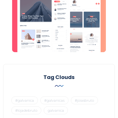
Tag Clouds
#galvanica
#galvanicas
#joiasbruto
#lojadebruto
galvanica