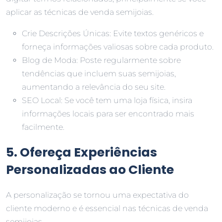
aplicar as técnicas de venda semijoias.
Crie Descrições Únicas: Evite textos genéricos e
forneça informações valiosas sobre cada produto.
Blog de Moda: Poste regularmente sobre
tendências que incluem suas semijoias,
aumentando a relevância do seu site.
SEO Local: Se você tem uma loja física, insira
informações locais para ser encontrado mais
facilmente.
5. Ofereça Experiências
Personalizadas ao Cliente
A personalização se tornou uma expectativa do
cliente moderno e é essencial nas técnicas de venda
semijoias.