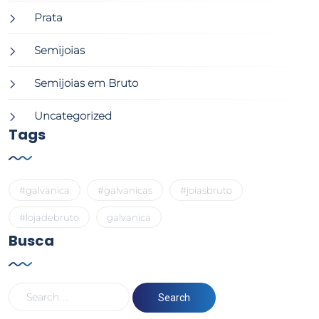
Prata
Semijoias
Semijoias em Bruto
Uncategorized
Tags
#galvanica
#galvanicas
#joiasbruto
#lojadebruto
galvanica
Busca