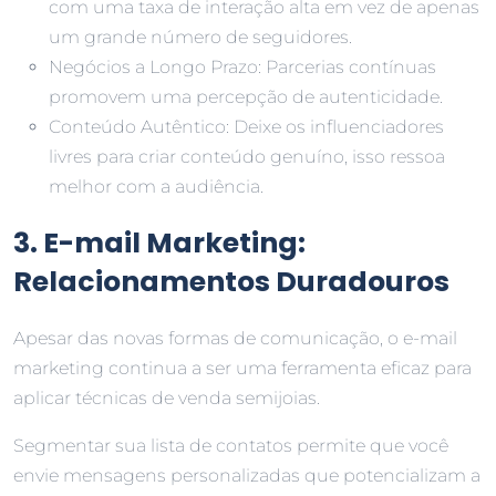
com uma taxa de interação alta em vez de apenas
um grande número de seguidores.
Negócios a Longo Prazo: Parcerias contínuas
promovem uma percepção de autenticidade.
Conteúdo Autêntico: Deixe os influenciadores
livres para criar conteúdo genuíno, isso ressoa
melhor com a audiência.
3. E-mail Marketing:
Relacionamentos Duradouros
Apesar das novas formas de comunicação, o e-mail
marketing continua a ser uma ferramenta eficaz para
aplicar técnicas de venda semijoias.
Segmentar sua lista de contatos permite que você
envie mensagens personalizadas que potencializam a