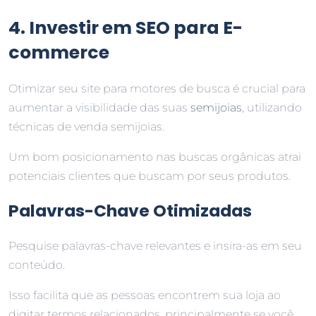
4. Investir em SEO para E-
commerce
Otimizar seu site para motores de busca é crucial para
aumentar a visibilidade das suas
semijoias
, utilizando
técnicas de venda semijoias.
Um bom posicionamento nas buscas orgânicas atrai
potenciais clientes que buscam por seus produtos.
Palavras-Chave Otimizadas
Pesquise palavras-chave relevantes e insira-as em seu
conteúdo.
Isso facilita que as pessoas encontrem sua loja ao
digitar termos relacionados, principalmente se você