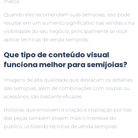
marca.
Quando eles recomendam suas semijoias, isso pode
resultar em um aumento significativo nas vendas e na
visibilidade do seu negócio, principalmente se você
aplicar técnicas de venda semijoias.
Que tipo de conteúdo visual
funciona melhor para semijoias?
Imagens de alta qualidade que destacam os detalhes
das semijoias, além de combinações com roupas ou
acessórios, são bastante eficazes.
Historias que envolvem a criação e inspiração por trás
das peças também atraem mais o interesse do
público, utilizando técnicas de venda semijoias.