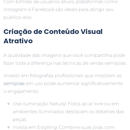
Com bilhões de usuários ativos, plataformas como
Instagram e Facebook são ideais para atingir seu
público-alvo.
Criação de Conteúdo Visual
Atrativo
A qualidade das imagens que você compartilha pode
fazer toda a diferença nas técnicas de venda semijoias.
Investir em fotografias profissionais que mostram as
semijoias
em uso pode aumentar significativamente
o engajamento.
Use iluminação Natural: Fotos ao ar livre ou em
ambientes iluminados destacam os detalhes das
peças.
Invista em Estylling: Combine suas joias com