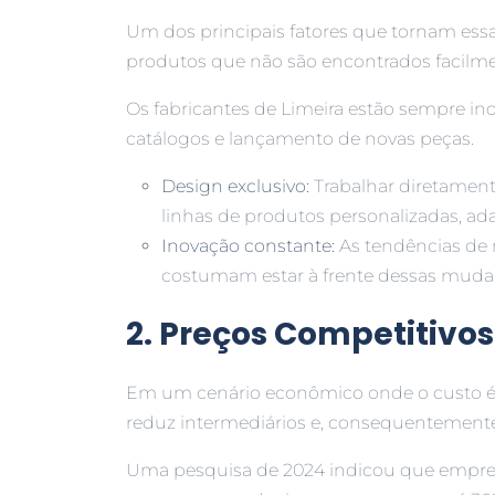
Um dos principais fatores que tornam essa
produtos que não são encontrados facilm
Os fabricantes de Limeira estão sempre in
catálogos e lançamento de novas peças.
Design exclusivo:
Trabalhar diretament
linhas de produtos personalizadas, adap
Inovação constante:
As tendências de
costumam estar à frente dessas muda
2. Preços Competitivos
Em um cenário econômico onde o custo é u
reduz intermediários e, consequentemente
Uma pesquisa de 2024 indicou que empre