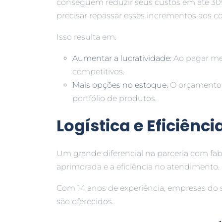
conseguem reduzir seus custos em até 3
precisar repassar esses incrementos aos 
Isso resulta em:
Aumentar a lucratividade:
Ao pagar me
competitivos.
Mais opções no estoque:
O orçamento 
portfólio de produtos.
Logística e Eficiênc
Um grande diferencial na parceria com fabr
aprimorada e a eficiência no atendimento.
Com 14 anos de experiência, empresas do 
são oferecidos.