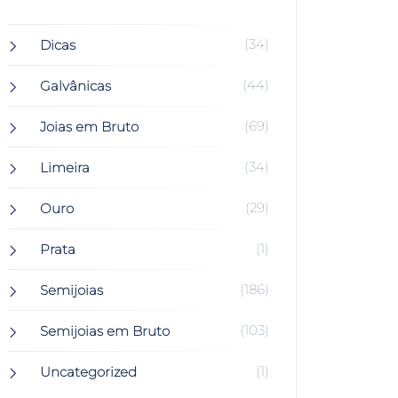
(34)
Dicas
(44)
Galvânicas
(69)
Joias em Bruto
(34)
Limeira
(29)
Ouro
(1)
Prata
(186)
Semijoias
(103)
Semijoias em Bruto
(1)
Uncategorized