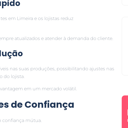
ápido
tes em Limeira e os lojistas reduz
sempre atualizados e atender à demanda do cliente.
odução
veis nas suas produções, possibilitando ajustes nas
do lojista.
az vantagem em um mercado volátil.
es de Confiança
m confiança mútua.