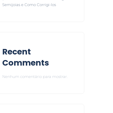
Semijoias e Como Corrigi-los
Recent
Comments
Nenhum comentário para mostrar.