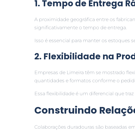
1. Tempo de Entrega R
A proximidade geográfica entre os fabrican
significativamente o tempo de entrega.
Isso é essencial para manter os estoques 
2. Flexibilidade na Pr
Empresas de Limeira têm se mostrado flexí
quantidades e formatos conforme o pedido 
Essa flexibilidade é um diferencial que tr
Construindo Relaçõ
Colaborações duradouras são baseadas e