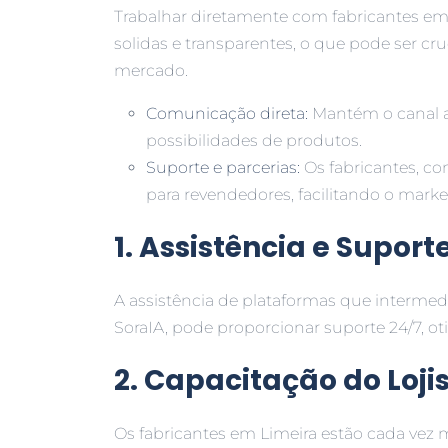
Trabalhar diretamente com fabricantes em 
solidas e transparentes, o que pode ser cr
mercado.
Comunicação direta:
Mantém o canal ab
possibilidades de produtos.
Suporte e parcerias:
Os fabricantes, co
para revendedores, facilitando o mark
1. Assistência e Suport
A assistência de plataformas que intermedi
SoraIA, pode proporcionar suporte 24/7, o
2. Capacitação do Loji
Os fabricantes em Limeira estão cada vez m