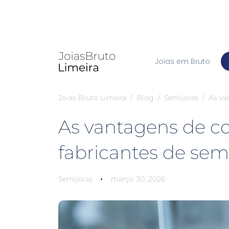
Joias em Bruto
Joias Bruto Limeira
Blog
Semijoias
As va
As vantagens de c
fabricantes de sem
Semijoias
março 30, 2026