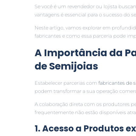
Se você é um revendedor ou lojista buscan
vantagens é essencial para o sucesso do s
Neste artigo, vamos explorar em profundid
fabricantes e como essa parceria pode im
A Importância da P
de Semijoias
Estabelecer parcerias com
fabricantes de 
podem transformar a sua operação comerci
A colaboração direta com os produtores 
frequentemente não estão disponíveis atrav
1. Acesso a Produtos e