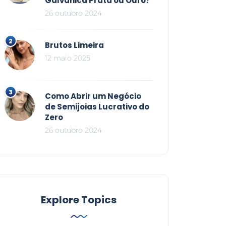
Galvânica Prata ou Ouro?
26 outubro 2024
Brutos Limeira
12 maio 2025
Como Abrir um Negócio
de Semijoias Lucrativo do
Zero
26 outubro 2024
Explore Topics