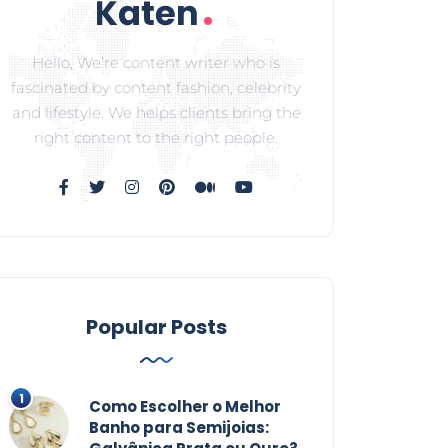
Hello, We’re content writer who is
fascinated by content fashion, celebrity
and lifestyle. We helps clients bring the
right content to the right people.
Popular Posts
Como Escolher o Melhor
Banho para Semijoias: