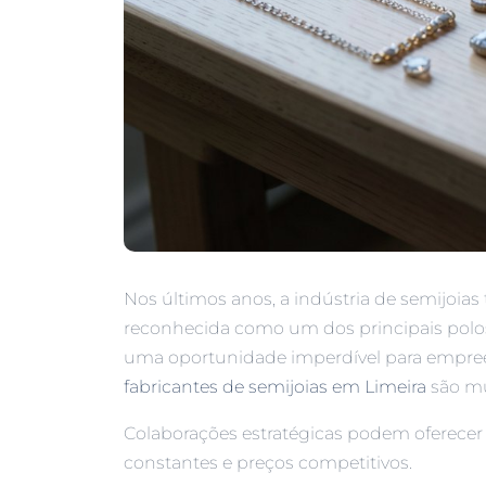
Nos últimos anos, a indústria de semijoias 
reconhecida como um dos principais polo
uma oportunidade imperdível para empr
fabricantes de semijoias em Limeira
são mu
Colaborações estratégicas podem oferecer
constantes e preços competitivos.