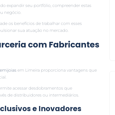
do expandir seu portfólio, compreender estas
eu negócio.
ade os benefícios de trabalhar com esses
pulsionar sua atuação no mercado.
arceria com Fabricantes
semijoias
em Limeira proporciona vantagens que
al.
permite acessar desdobramentos que
és de distribuidores ou intermediários.
xclusivos e Inovadores