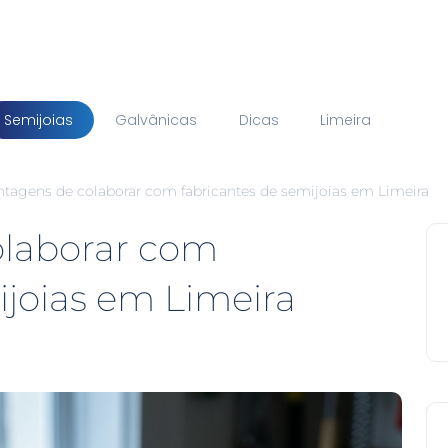
Semijoias
Galvânicas
Dicas
Limeira
ntagens de colaborar com fabricantes de semijoias em Limeira
olaborar com
ijoias em Limeira