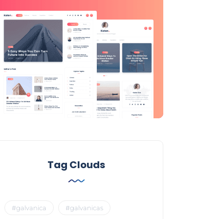
Tag Clouds
#galvanica
#galvanicas