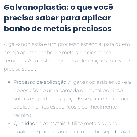
Galvanoplastia: o que você
precisa saber para aplicar
banho de metais preciosos
A galvanoplastia é um processo essencial para quem
deseja aplicar banho de metais preciosos em
semijoias. Aqui estão algumas informações que você
precisa saber:
Processo de aplicação
: A galvanoplastia envolve a
deposição de uma camada de metal precioso
sobre a superfície da peça. Esse processo requer
equipamentos específicos e conhecimento
técnico.
Qualidade dos metais
: Utilize metais de alta
qualidade para garantir que o banho seja durável