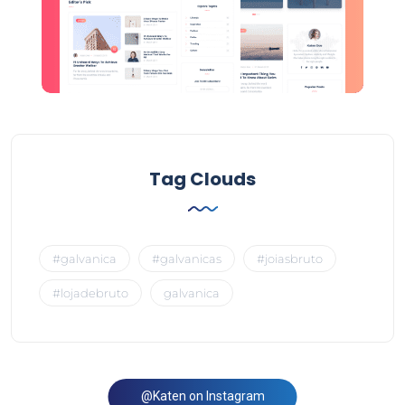
Tag Clouds
#galvanica
#galvanicas
#joiasbruto
#lojadebruto
galvanica
@Katen on Instagram