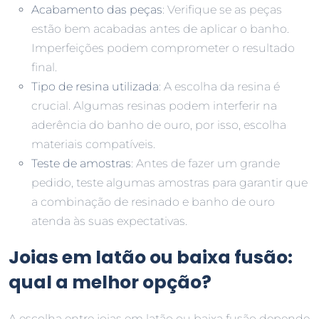
Acabamento das peças
: Verifique se as peças
estão bem acabadas antes de aplicar o banho.
Imperfeições podem comprometer o resultado
final.
Tipo de resina utilizada
: A escolha da resina é
crucial. Algumas resinas podem interferir na
aderência do banho de ouro, por isso, escolha
materiais compatíveis.
Teste de amostras
: Antes de fazer um grande
pedido, teste algumas amostras para garantir que
a combinação de resinado e banho de ouro
atenda às suas expectativas.
Joias em latão ou baixa fusão:
qual a melhor opção?
A escolha entre joias em latão ou baixa fusão depende