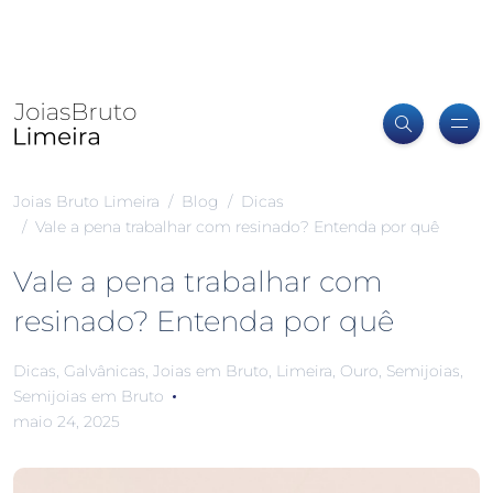
Joias Bruto Limeira
Blog
Dicas
Vale a pena trabalhar com resinado? Entenda por quê
Vale a pena trabalhar com
resinado? Entenda por quê
Dicas
,
Galvânicas
,
Joias em Bruto
,
Limeira
,
Ouro
,
Semijoias
,
Semijoias em Bruto
maio 24, 2025