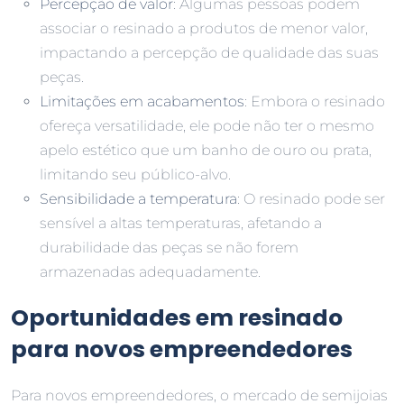
Percepção de valor
: Algumas pessoas podem
associar o resinado a produtos de menor valor,
impactando a percepção de qualidade das suas
peças.
Limitações em acabamentos
: Embora o resinado
ofereça versatilidade, ele pode não ter o mesmo
apelo estético que um banho de ouro ou prata,
limitando seu público-alvo.
Sensibilidade a temperatura
: O resinado pode ser
sensível a altas temperaturas, afetando a
durabilidade das peças se não forem
armazenadas adequadamente.
Oportunidades em resinado
para novos empreendedores
Para novos empreendedores, o mercado de semijoias