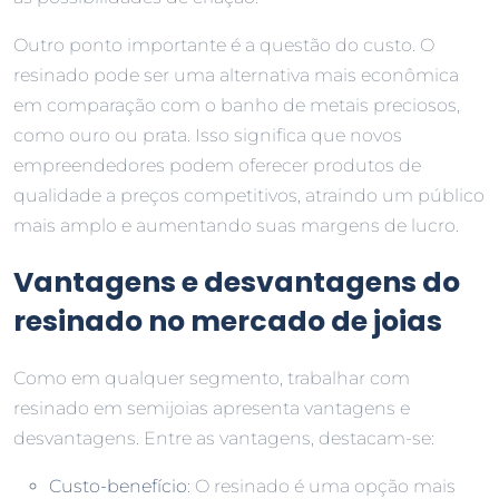
Outro ponto importante é a questão do custo. O
resinado pode ser uma alternativa mais econômica
em comparação com o banho de metais preciosos,
como ouro ou prata. Isso significa que novos
empreendedores podem oferecer produtos de
qualidade a preços competitivos, atraindo um público
mais amplo e aumentando suas margens de lucro.
Vantagens e desvantagens do
resinado no mercado de joias
Como em qualquer segmento, trabalhar com
resinado em semijoias apresenta vantagens e
desvantagens. Entre as vantagens, destacam-se:
Custo-benefício
: O resinado é uma opção mais