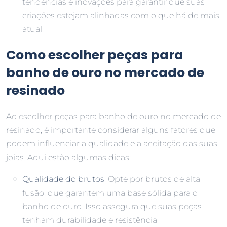
tendências e inovações para garantir que suas
criações estejam alinhadas com o que há de mais
atual.
Como escolher peças para
banho de ouro no mercado de
resinado
Ao escolher peças para banho de ouro no mercado de
resinado, é importante considerar alguns fatores que
podem influenciar a qualidade e a aceitação das suas
joias. Aqui estão algumas dicas:
Qualidade do brutos
: Opte por brutos de alta
fusão, que garantem uma base sólida para o
banho de ouro. Isso assegura que suas peças
tenham durabilidade e resistência.