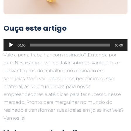
Ouça este artigo
Tocador
00:00
00:00
de
Vale a pena trabalhar com resinado? Entenda por
áudio
quê. Neste artigo, vamos falar sobre as vantagens e
desvantagens do trabalho com resinado em
semijoias. Você vai descobrir os benefícios desse
material, as oportunidades para novos
empreendedores e até dicas para ter sucesso nesse
mercado. Pronto para mergulhar no mundo do
resinado e transformar suas ideias em joias incríveis?
Vamos lá!