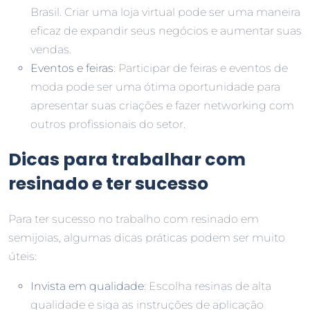
Brasil. Criar uma loja virtual pode ser uma maneira
eficaz de expandir seus negócios e aumentar suas
vendas.
Eventos e feiras
: Participar de feiras e eventos de
moda pode ser uma ótima oportunidade para
apresentar suas criações e fazer networking com
outros profissionais do setor.
Dicas para trabalhar com
resinado e ter sucesso
Para ter sucesso no trabalho com resinado em
semijoias, algumas dicas práticas podem ser muito
úteis:
Invista em qualidade
: Escolha resinas de alta
qualidade e siga as instruções de aplicação