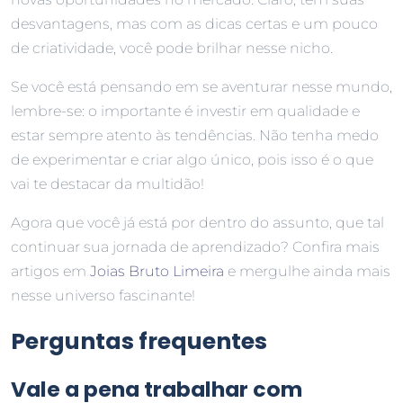
desvantagens, mas com as dicas certas e um pouco
de criatividade, você pode brilhar nesse nicho.
Se você está pensando em se aventurar nesse mundo,
lembre-se: o importante é investir em qualidade e
estar sempre atento às tendências. Não tenha medo
de experimentar e criar algo único, pois isso é o que
vai te destacar da multidão!
Agora que você já está por dentro do assunto, que tal
continuar sua jornada de aprendizado? Confira mais
artigos em
Joias Bruto Limeira
e mergulhe ainda mais
nesse universo fascinante!
Perguntas frequentes
Vale a pena trabalhar com