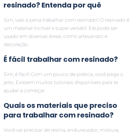
resinado? Entenda por quê
Sim, vale a pena trabalhar com resinado! O resinado é
um material incrível e super versátil. Ele pode ser
usado em diversas áreas, como artesanato e
decoração.
É fácil trabalhar com resinado?
Sim, é fácil! Com um pouco de prática, você pega o
jeito. Existem muitos tutoriais disponíveis para te
ajudar a começar.
Quais os materiais que preciso
para trabalhar com resinado?
Você vai precisar de resina, endurecedor, mistura,