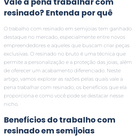
Vale a pena trabalhar com
resinado? Entenda por quê
O trabalho com resinado em semijoias tem ganhado
destaque no mercado, especialmente entre novos
empreendedores e aqueles que buscam criar peças
exclusivas. O resinado no bruto é uma técnica que
permite a personalização e a proteção das joias, além
de oferecer um acabamento diferenciado. Neste
artigo, vamos explorar as razões pelas quais vale a
pena trabalhar com resinado, os benefícios que ela
proporciona e como você pode se destacar nesse
nicho.
Benefícios do trabalho com
resinado em semijoias