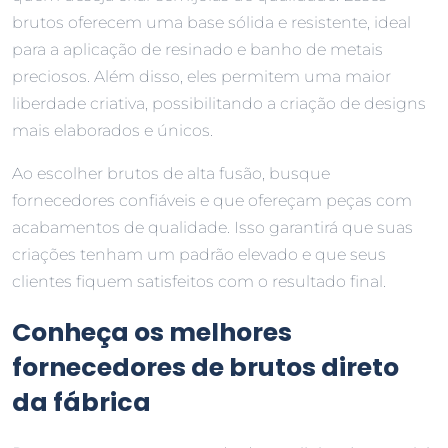
brutos oferecem uma base sólida e resistente, ideal
para a aplicação de resinado e banho de metais
preciosos. Além disso, eles permitem uma maior
liberdade criativa, possibilitando a criação de designs
mais elaborados e únicos.
Ao escolher brutos de alta fusão, busque
fornecedores confiáveis e que ofereçam peças com
acabamentos de qualidade. Isso garantirá que suas
criações tenham um padrão elevado e que seus
clientes fiquem satisfeitos com o resultado final.
Conheça os melhores
fornecedores de brutos direto
da fábrica