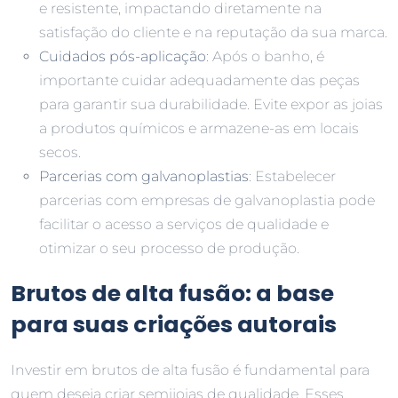
e resistente, impactando diretamente na
satisfação do cliente e na reputação da sua marca.
Cuidados pós-aplicação
: Após o banho, é
importante cuidar adequadamente das peças
para garantir sua durabilidade. Evite expor as joias
a produtos químicos e armazene-as em locais
secos.
Parcerias com galvanoplastias
: Estabelecer
parcerias com empresas de galvanoplastia pode
facilitar o acesso a serviços de qualidade e
otimizar o seu processo de produção.
Brutos de alta fusão: a base
para suas criações autorais
Investir em brutos de alta fusão é fundamental para
quem deseja criar semijoias de qualidade. Esses