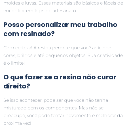
moldes e luvas. Esses materiais são básicos e fáceis de
encontrar em lojas de artesanato.
Posso personalizar meu trabalho
com resinado?
Com certeza! A resina permite que você adicione
cores, brilhos e até pequenos objetos. Sua criatividade
é o limite!
O que fazer se a resina não curar
direito?
Se isso acontecer, pode ser que você não tenha
misturado bem os componentes. Mas não se
preocupe, você pode tentar novamente e melhorar da
próxima vez!