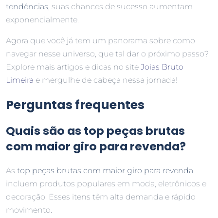
tendências
, suas chances de sucesso aumentam
exponencialmente.
Agora que você já tem um panorama sobre como
navegar nesse universo, que tal dar o próximo passo?
Explore mais artigos e dicas no site
Joias Bruto
Limeira
e mergulhe de cabeça nessa jornada!
Perguntas frequentes
Quais são as top peças brutas
com maior giro para revenda?
As
top peças brutas com maior giro para revenda
incluem produtos populares em moda, eletrônicos e
decoração. Esses itens têm alta demanda e rápido
movimento.