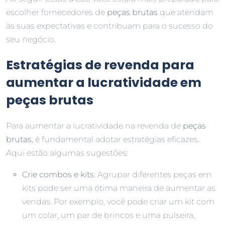
escolher fornecedores de
peças brutas
que atendam
às suas expectativas e contribuam para o sucesso do
seu negócio.
Estratégias de revenda para
aumentar a lucratividade em
peças brutas
Para aumentar a lucratividade na revenda de
peças
brutas
, é fundamental adotar estratégias eficazes.
Aqui estão algumas sugestões:
Crie combos e kits
: Agrupar diferentes peças em
kits pode ser uma ótima maneira de aumentar as
vendas. Por exemplo, você pode criar um kit com
um colar, um par de brincos e uma pulseira,