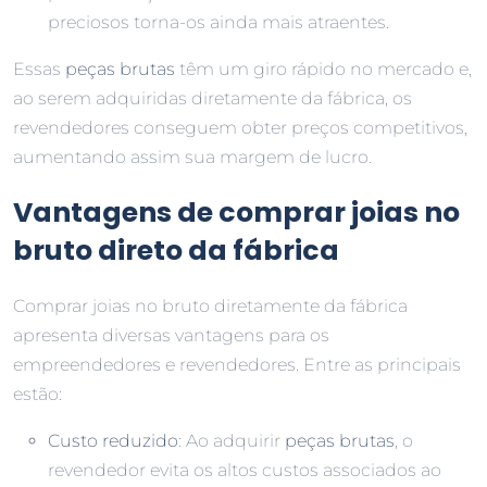
preciosos torna-os ainda mais atraentes.
Essas
peças brutas
têm um giro rápido no mercado e,
ao serem adquiridas diretamente da fábrica, os
revendedores conseguem obter preços competitivos,
aumentando assim sua margem de lucro.
Vantagens de comprar joias no
bruto direto da fábrica
Comprar joias no bruto diretamente da fábrica
apresenta diversas vantagens para os
empreendedores e revendedores. Entre as principais
estão:
Custo reduzido
: Ao adquirir
peças brutas
, o
revendedor evita os altos custos associados ao