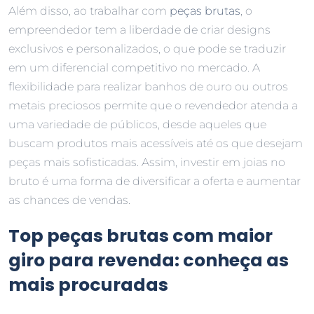
Além disso, ao trabalhar com
peças brutas
, o
empreendedor tem a liberdade de criar designs
exclusivos e personalizados, o que pode se traduzir
em um diferencial competitivo no mercado. A
flexibilidade para realizar banhos de ouro ou outros
metais preciosos permite que o revendedor atenda a
uma variedade de públicos, desde aqueles que
buscam produtos mais acessíveis até os que desejam
peças mais sofisticadas. Assim, investir em joias no
bruto é uma forma de diversificar a oferta e aumentar
as chances de vendas.
Top peças brutas com maior
giro para revenda: conheça as
mais procuradas