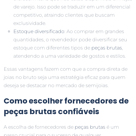
de varejo. Isso pode se traduzir em um diferencial
competitivo, atraindo clientes que buscam
exclusividade.
Estoque diversificado
: Ao comprar em grandes
quantidades, o revendedor pode diversificar seu
estoque com diferentes tipos de
peças brutas
,
atendendo a uma variedade de gostos e estilos.
Essas vantagens fazem com que a compra direta de
joias no bruto seja uma estratégia eficaz para quem
deseja se destacar no mercado de semijoias.
Como escolher fornecedores de
peças brutas confiáveis
A escolha de fornecedores de
peças brutas
é um
passo crucial para o sucesso de qualquer