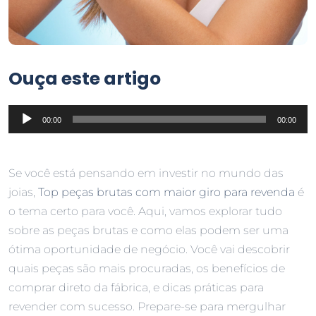
Ouça este artigo
Tocador
00:00
00:00
de
áudio
Se você está pensando em investir no mundo das
joias,
Top peças brutas com maior giro para revenda
é
o tema certo para você. Aqui, vamos explorar tudo
sobre as peças brutas e como elas podem ser uma
ótima oportunidade de negócio. Você vai descobrir
quais peças são mais procuradas, os benefícios de
comprar direto da fábrica, e dicas práticas para
revender com sucesso. Prepare-se para mergulhar