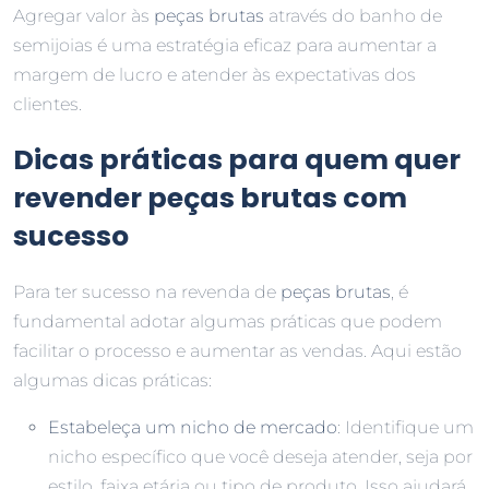
Agregar valor às
peças brutas
através do banho de
semijoias é uma estratégia eficaz para aumentar a
margem de lucro e atender às expectativas dos
clientes.
Dicas práticas para quem quer
revender peças brutas com
sucesso
Para ter sucesso na revenda de
peças brutas
, é
fundamental adotar algumas práticas que podem
facilitar o processo e aumentar as vendas. Aqui estão
algumas dicas práticas:
Estabeleça um nicho de mercado
: Identifique um
nicho específico que você deseja atender, seja por
estilo, faixa etária ou tipo de produto. Isso ajudará