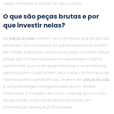
nesse mercado e aumentar seus lucros!
O que são peças brutas e por
que investir nelas?
As
peças brutas
referem-se a semijoias que ainda não
passaram por processos de galvanoplastia ou banho
de metais preciosos, como ouro, prata ou ródio. Essas
peças são comercializadas em seu estado original,
permitindo que os empreendedores e revendedores
personalizem e adicionem valor a elas conforme suas
necessidades e preferências. Investir em
peças brutas
é uma estratégia inteligente para quem deseja
maximizar a margem de lucro, uma vez que o custo
de aquisição é significativamente menor em
comparação às peças já finalizadas.