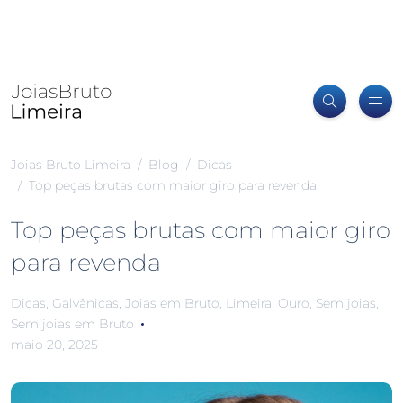
Joias Bruto Limeira
Blog
Dicas
Top peças brutas com maior giro para revenda
Top peças brutas com maior giro
para revenda
Dicas
,
Galvânicas
,
Joias em Bruto
,
Limeira
,
Ouro
,
Semijoias
,
Semijoias em Bruto
maio 20, 2025