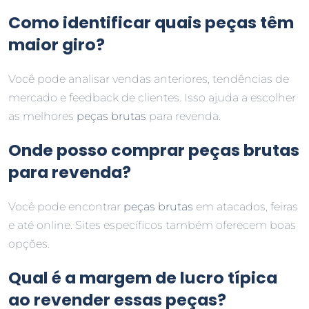
Como identificar quais peças têm
maior giro?
Você pode analisar vendas anteriores, tendências de
mercado e feedback de clientes. Isso ajuda a escolher
as melhores
peças brutas
para revenda.
Onde posso comprar peças brutas
para revenda?
Você pode encontrar
peças brutas
em atacados, feiras
e até online. Sites específicos também oferecem boas
opções.
Qual é a margem de lucro típica
ao revender essas peças?