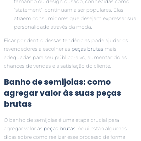
tamanho ou design ousado, conhecidas como
“statement”, continuam a ser populares. Elas
atraem consumidores que desejam expressar sua
personalidade através da moda.
Ficar por dentro dessas tendências pode ajudar os
revendedores a escolher as
peças brutas
mais
adequadas para seu público-alvo, aumentando as
chances de vendas e a satisfação do cliente.
Banho de semijoias: como
agregar valor às suas peças
brutas
O banho de semijoias é uma etapa crucial para
agregar valor às
peças brutas
. Aqui estão algumas
dicas sobre como realizar esse processo de forma