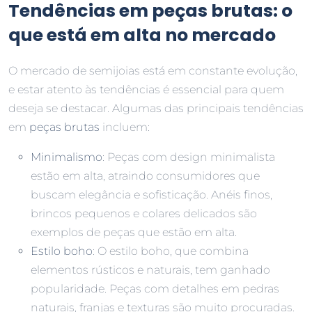
Tendências em peças brutas: o
que está em alta no mercado
O mercado de semijoias está em constante evolução,
e estar atento às tendências é essencial para quem
deseja se destacar. Algumas das principais tendências
em
peças brutas
incluem:
Minimalismo
: Peças com design minimalista
estão em alta, atraindo consumidores que
buscam elegância e sofisticação. Anéis finos,
brincos pequenos e colares delicados são
exemplos de peças que estão em alta.
Estilo boho
: O estilo boho, que combina
elementos rústicos e naturais, tem ganhado
popularidade. Peças com detalhes em pedras
naturais, franjas e texturas são muito procuradas.