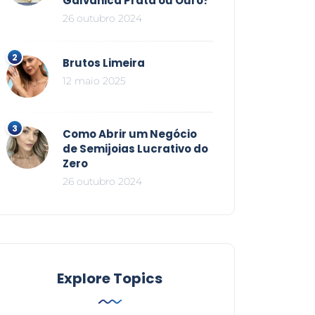
Galvânica Prata ou Ouro?
26 outubro 2024
Brutos Limeira
12 maio 2025
Como Abrir um Negócio
de Semijoias Lucrativo do
Zero
26 outubro 2024
Explore Topics