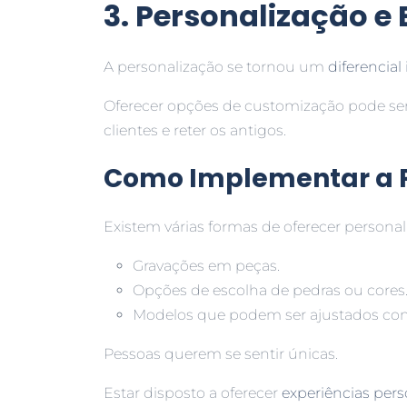
3. Personalização e
A personalização se tornou um
diferencial
Oferecer opções de customização pode ser
clientes e reter os antigos.
Como Implementar a P
Existem várias formas de oferecer personal
Gravações em peças.
Opções de escolha de pedras ou cores
Modelos que podem ser ajustados co
Pessoas querem se sentir únicas.
Estar disposto a oferecer
experiências pers