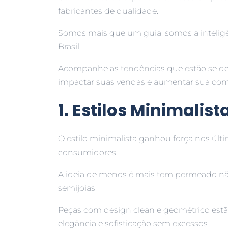
fabricantes de qualidade.
Somos mais que um guia; somos a inteligê
Brasil.
Acompanhe as tendências que estão se d
impactar suas vendas e aumentar sua comp
1. Estilos Minimalis
O estilo minimalista ganhou força nos últ
consumidores.
A ideia de menos é mais tem permeado n
semijoias.
Peças com design clean e geométrico estã
elegância e sofisticação sem excessos.