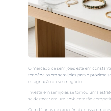
O mercado de semijoias está em constant
tendências em semijoias para o próximo s
estagnação do seu negócio.
Investir em semijoias se tornou uma estr
se destacar em um ambiente tão competit
Com 14 anos de experiência, nossa empre