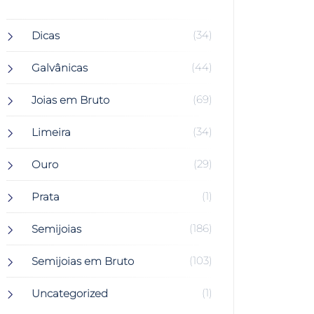
(34)
Dicas
(44)
Galvânicas
(69)
Joias em Bruto
(34)
Limeira
(29)
Ouro
(1)
Prata
(186)
Semijoias
(103)
Semijoias em Bruto
(1)
Uncategorized