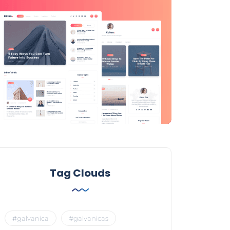
Tag Clouds
#galvanica
#galvanicas