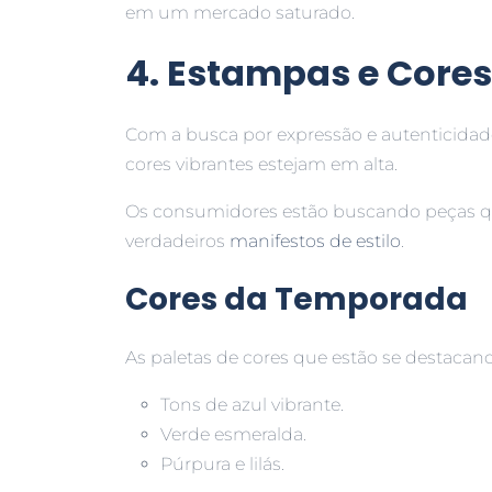
em um mercado saturado.
4. Estampas e Cores
Com a busca por expressão e autenticidad
cores vibrantes estejam em alta.
Os consumidores estão buscando peças q
verdadeiros
manifestos de estilo
.
Cores da Temporada
As paletas de cores que estão se destacan
Tons de azul vibrante.
Verde esmeralda.
Púrpura e lilás.