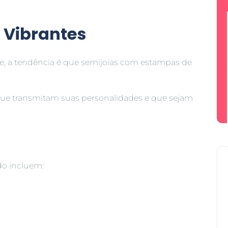
 Vibrantes
e, a tendência é que semijoias com estampas de
ue transmitam suas personalidades e que sejam
do incluem: