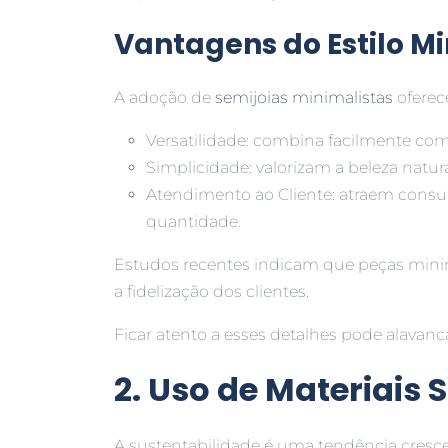
Vantagens do Estilo M
A adoção de
semijoias minimalistas
oferec
Versatilidade: combina facilmente com d
Simplicidade: valorizam a beleza natur
Atendimento ao Cliente: atraem cons
quantidade.
Estudos recentes indicam que peças minim
a fidelização dos clientes.
Ficar atento a esses detalhes pode alavan
2. Uso de Materiais 
A sustentabilidade é uma tendência cresce