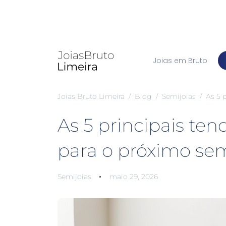
Joias em Bruto
Joias Bruto Limeira
Blog
Semijoias
As 5 
As 5 principais te
para o próximo se
Semijoias
maio 29, 2026