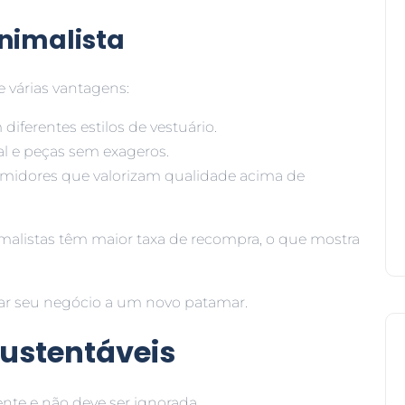
inimalista
e várias vantagens:
iferentes estilos de vestuário.
al e peças sem exageros.
umidores que valorizam qualidade acima de
alistas têm maior taxa de recompra, o que mostra
car seu negócio a um novo patamar.
Sustentáveis
nte e não deve ser ignorada.