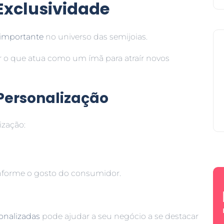
 Exclusividade
 importante
no universo das semijoias.
 o que atua como um ímã para atraír novos
ersonalização
ização:
.
nforme o gosto do consumidor.
onalizadas
pode ajudar a seu negócio a se destacar