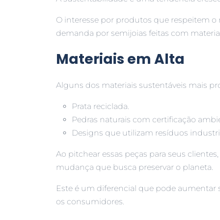
O interesse por produtos que respeitem
demanda por semijoias feitas com materiais
Materiais em Alta
Alguns dos materiais sustentáveis mais p
Prata reciclada.
Pedras naturais com certificação ambie
Designs que utilizam resíduos industri
Ao pitchear essas peças para seus cliente
mudança que busca preservar o planeta.
Este é um diferencial que pode aumentar
os consumidores.