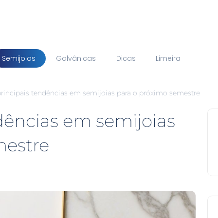
Semijoias
Galvânicas
Dicas
Limeira
principais tendências em semijoias para o próximo semestre
ndências em semijoias
mestre