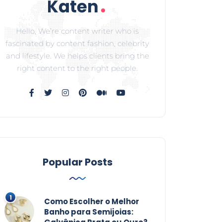
Hello, We’re content writer who is
fascinated by content fashion, celebrity
and lifestyle. We helps clients bring the
right content to the right people.
Popular Posts
Como Escolher o Melhor
Banho para Semijoias: