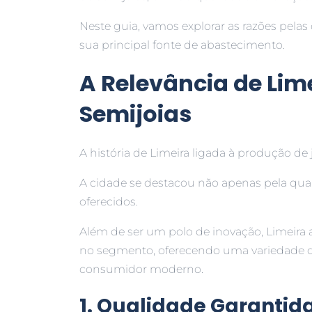
Neste guia, vamos explorar as razões pelas
sua principal fonte de abastecimento.
A Relevância de Lim
Semijoias
A história de Limeira ligada à produção de
A cidade se destacou não apenas pela qu
oferecidos.
Além de ser um polo de inovação, Limeira 
no segmento, oferecendo uma variedade d
consumidor moderno.
1. Qualidade Garantid