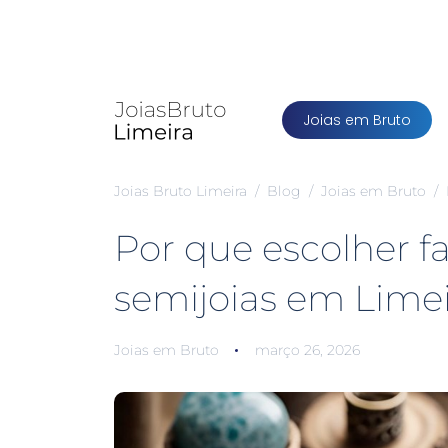
Joias em Bruto
Joias Bruto Limeira
Blog
Joias em Bruto
Por que escolher fa
semijoias em Lime
Joias em Bruto
março 26, 2026