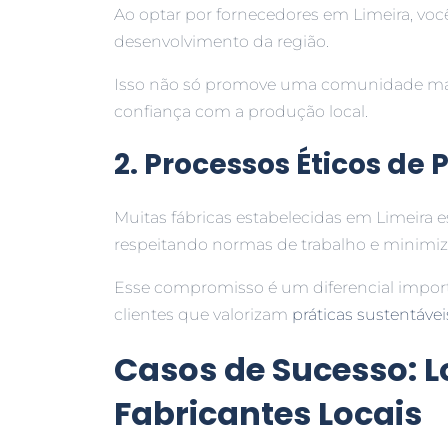
Ao optar por fornecedores em Limeira, você
desenvolvimento da região.
Isso não só promove uma comunidade mais 
confiança com a produção local.
2. Processos Éticos de
Muitas fábricas estabelecidas em Limeira
respeitando normas de trabalho e minimi
Esse compromisso é um diferencial importa
clientes que valorizam
práticas sustentávei
Casos de Sucesso: L
Fabricantes Locais