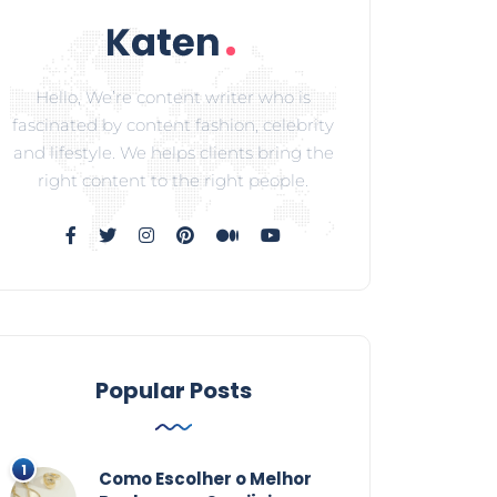
Hello, We’re content writer who is
fascinated by content fashion, celebrity
and lifestyle. We helps clients bring the
right content to the right people.
Popular Posts
Como Escolher o Melhor