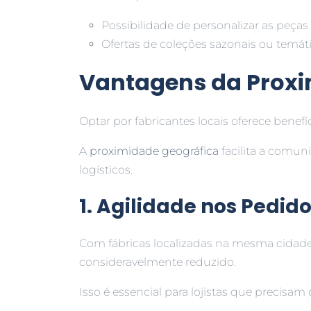
Possibilidade de personalizar as peças
Ofertas de coleções sazonais ou temáti
Vantagens da Proxi
Optar por fabricantes locais oferece benefíci
A
proximidade geográfica
facilita a comun
logísticos.
1. Agilidade nos Pedid
Com fábricas localizadas na mesma cidade,
consideravelmente reduzido.
Isso é essencial para lojistas que precisam