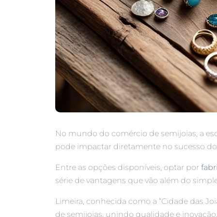
No mundo do comércio de semijoias, a esc
pode impactar diretamente no sucesso do
Entre as opções disponíveis, optar por
fabr
série de vantagens que vão além do simple
Limeira, conhecida como a “Cidade das Jo
de semijoias, unindo qualidade e inovação