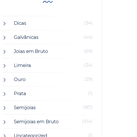
(34)
Dicas
(44)
Galvânicas
(69)
Joias em Bruto
(34)
Limeira
(29)
Ouro
(1)
Prata
(187)
Semijoias
(104)
Semijoias em Bruto
(1)
Uncategorized