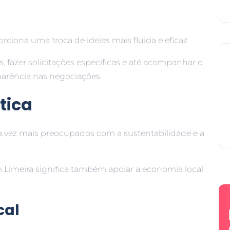
a
rciona uma troca de ideias mais fluida e eficaz.
, fazer solicitações específicas e até acompanhar o
parência nas negociações.
tica
a vez mais preocupados com a sustentabilidade e a
m Limeira significa também apoiar a economia local
cal