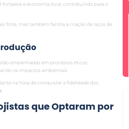
 fortalece a economia local, contribuindo para o
forte, mas também facilita a criação de laços de
 Produção
 estão empenhadas em processos éticos,
zando os impactos ambientais.
nte na hora de conquistar a fidelidade dos
s
.
ojistas que Optaram por