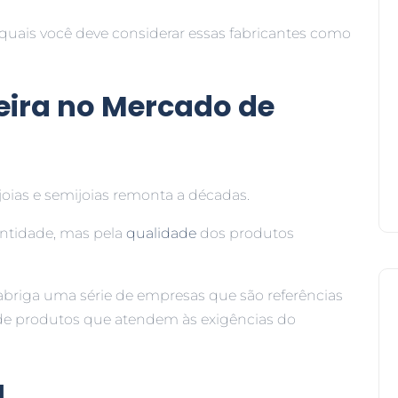
 quais você deve considerar essas fabricantes como
eira no Mercado de
 joias e semijoias remonta a décadas.
antidade, mas pela
qualidade
dos produtos
abriga uma série de empresas que são referências
e produtos que atendem às exigências do
a