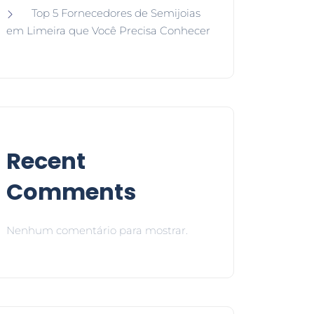
Top 5 Fornecedores de Semijoias
em Limeira que Você Precisa Conhecer
Recent
Comments
Nenhum comentário para mostrar.