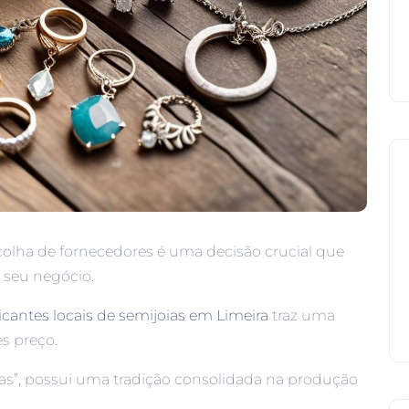
olha de fornecedores é uma decisão crucial que
 seu negócio.
icantes locais de semijoias em Limeira
traz uma
s preço.
ias”, possui uma tradição consolidada na produção
.