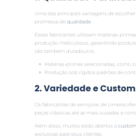
Uma das principais vantagens de escolher f
promessa de
qualidade
.
Esses fabricantes utilizam matérias-prima
produção meticulosos, garantindo produt
são também duradouros.
Matérias-primas selecionadas, como zir
Produção sob rígidos padrões de contr
2. Variedade e Custo
Os fabricantes de semijoias de Limeira o
peças clássicas até as mais ousadas e co
Além disso, muitos estão abertos à
custom
exclusivas para seus clientes.