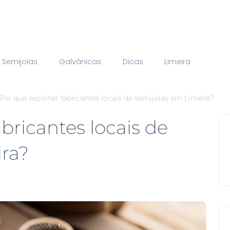
Semijoias
Galvânicas
Dicas
Limeira
Por que escolher fabricantes locais de semijoias em Limeira?
bricantes locais de
ira?