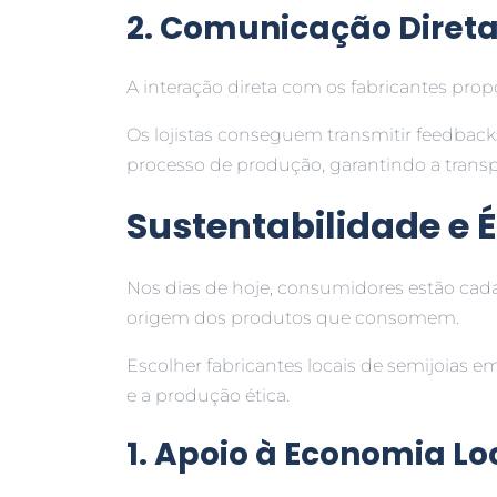
2. Comunicação Diret
A interação direta com os fabricantes propo
Os lojistas conseguem transmitir feedbacks
processo de produção, garantindo a trans
Sustentabilidade e É
Nos dias de hoje, consumidores estão cad
origem dos produtos que consomem.
Escolher fabricantes locais de semijoias e
e a produção ética.
1. Apoio à Economia Lo