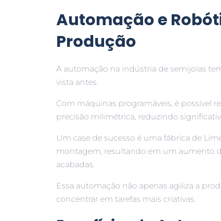
Automação e Robótic
Produção
A automação na indústria de semijoias te
vista antes.
Com máquinas programáveis, é possível r
precisão milimétrica, reduzindo significa
Um case de sucesso é uma fábrica de Lim
montagem, resultando em um aumento de
acabadas.
Essa automação não apenas agiliza a prod
concentrar em tarefas mais criativas.