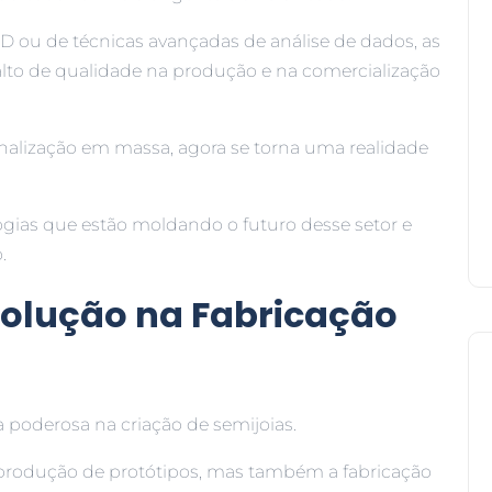
D ou de técnicas avançadas de análise de dados, as
lto de qualidade na produção e na comercialização
onalização em massa, agora se torna uma realidade
logias que estão moldando o futuro desse setor e
.
volução na Fabricação
 poderosa na criação de semijoias.
 produção de protótipos, mas também a fabricação