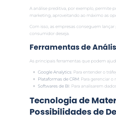
A análise preditiva, por exemplo, permite
marketing, aproveitando ao máximo as op
Com isso, as empresas conseguem lançar
consumidor deseja.
Ferramentas de Análi
As principais ferramentas que podem ajud
Google Analytics
: Para entender o trá
Plataformas de CRM
: Para gerenciar o
Softwares de BI
: Para analisarem dado
Tecnologia de Mater
Possibilidades de D