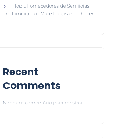
Top 5 Fornecedores de Semijoias
em Limeira que Você Precisa Conhecer
Recent
Comments
Nenhum comentário para mostrar.