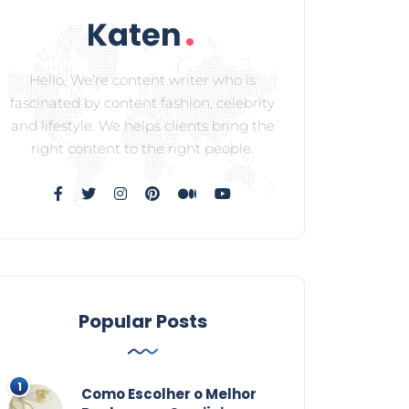
Hello, We’re content writer who is
fascinated by content fashion, celebrity
and lifestyle. We helps clients bring the
right content to the right people.
Popular Posts
Como Escolher o Melhor