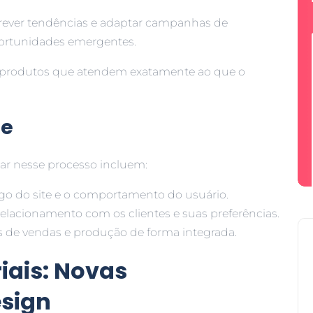
 prever tendências e adaptar campanhas de
ortunidades emergentes.
 produtos que atendem exatamente ao que o
se
ar nesse processo incluem:
fego do site e o comportamento do usuário.
 relacionamento com os clientes e suas preferências.
s de vendas e produção de forma integrada.
iais: Novas
esign