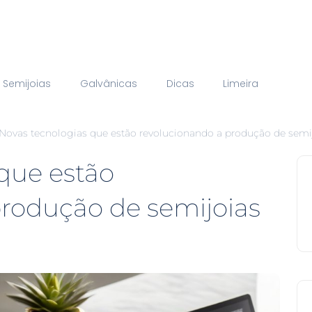
Semijoias
Galvânicas
Dicas
Limeira
Novas tecnologias que estão revolucionando a produção de semi
que estão
produção de semijoias