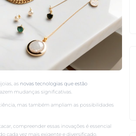
oias, as
novas tecnologias que estão
razem mudanças significativas.
ciência, mas também ampliam as possibilidades
car, compreender essas inovações é essencial
 cada vez mais exigente e diversificado.