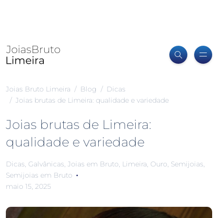
Joias Bruto Limeira
Blog
Dicas
Joias brutas de Limeira: qualidade e variedade
Joias brutas de Limeira:
qualidade e variedade
Dicas
,
Galvânicas
,
Joias em Bruto
,
Limeira
,
Ouro
,
Semijoias
,
Semijoias em Bruto
maio 15, 2025