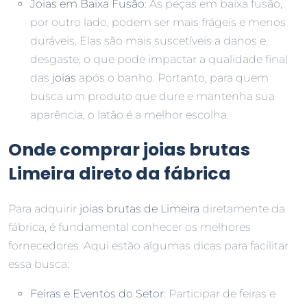
Joias em Baixa Fusão
: As peças em baixa fusão,
por outro lado, podem ser mais frágeis e menos
duráveis. Elas são mais suscetíveis a danos e
desgaste, o que pode impactar a qualidade final
das
joias
após o banho. Portanto, para quem
busca um produto que dure e mantenha sua
aparência, o latão é a melhor escolha.
Onde comprar joias brutas
Limeira direto da fábrica
Para adquirir
joias brutas de Limeira
diretamente da
fábrica, é fundamental conhecer os melhores
fornecedores. Aqui estão algumas dicas para facilitar
essa busca:
Feiras e Eventos do Setor
: Participar de feiras e