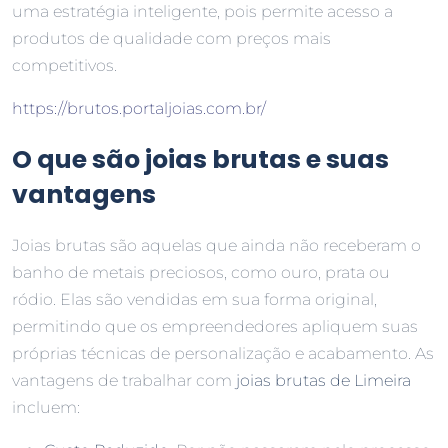
uma estratégia inteligente, pois permite acesso a
produtos de qualidade com preços mais
competitivos.
https://brutos.portaljoias.com.br/
O que são joias brutas e suas
vantagens
Joias brutas são aquelas que ainda não receberam o
banho de metais preciosos, como ouro, prata ou
ródio. Elas são vendidas em sua forma original,
permitindo que os empreendedores apliquem suas
próprias técnicas de personalização e acabamento. As
vantagens de trabalhar com
joias brutas de Limeira
incluem: