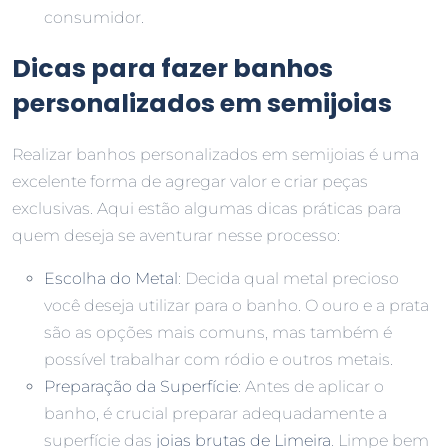
consumidor.
Dicas para fazer banhos
personalizados em semijoias
Realizar banhos personalizados em semijoias é uma
excelente forma de agregar valor e criar peças
exclusivas. Aqui estão algumas dicas práticas para
quem deseja se aventurar nesse processo:
Escolha do Metal
: Decida qual metal precioso
você deseja utilizar para o banho. O ouro e a prata
são as opções mais comuns, mas também é
possível trabalhar com ródio e outros metais.
Preparação da Superfície
: Antes de aplicar o
banho, é crucial preparar adequadamente a
superfície das
joias brutas de Limeira
. Limpe bem