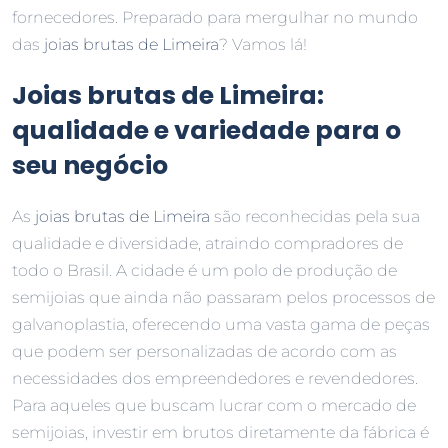
fornecedores. Preparado para mergulhar no mundo
das
joias brutas de Limeira
? Vamos lá!
Joias brutas de Limeira:
qualidade e variedade para o
seu negócio
As
joias brutas de Limeira
são reconhecidas pela sua
qualidade e diversidade, atraindo compradores de
todo o Brasil. A cidade é um polo de produção de
semijoias que ainda não passaram pelos processos de
galvanoplastia, oferecendo uma vasta gama de peças
que podem ser personalizadas de acordo com as
necessidades dos empreendedores e revendedores.
Para aqueles que buscam lucrar com o mercado de
semijoias, investir em brutos diretamente da fábrica é