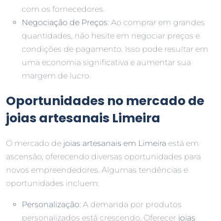
com os fornecedores.
Negociação de Preços
: Ao comprar em grandes
quantidades, não hesite em negociar preços e
condições de pagamento. Isso pode resultar em
uma economia significativa e aumentar sua
margem de lucro.
Oportunidades no mercado de
joias artesanais Limeira
O mercado de
joias artesanais em Limeira
está em
ascensão, oferecendo diversas oportunidades para
novos empreendedores. Algumas tendências e
oportunidades incluem:
Personalização
: A demanda por produtos
personalizados está crescendo. Oferecer
joias