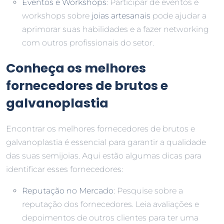
Eventos e Workshops
: Participar de eventos e
workshops sobre
joias artesanais
pode ajudar a
aprimorar suas habilidades e a fazer networking
com outros profissionais do setor.
Conheça os melhores
fornecedores de brutos e
galvanoplastia
Encontrar os melhores fornecedores de brutos e
galvanoplastia é essencial para garantir a qualidade
das suas semijoias. Aqui estão algumas dicas para
identificar esses fornecedores:
Reputação no Mercado
: Pesquise sobre a
reputação dos fornecedores. Leia avaliações e
depoimentos de outros clientes para ter uma