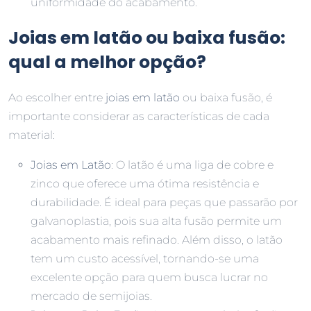
uniformidade do acabamento.
Joias em latão ou baixa fusão:
qual a melhor opção?
Ao escolher entre
joias em latão
ou baixa fusão, é
importante considerar as características de cada
material:
Joias em Latão
: O latão é uma liga de cobre e
zinco que oferece uma ótima resistência e
durabilidade. É ideal para peças que passarão por
galvanoplastia, pois sua alta fusão permite um
acabamento mais refinado. Além disso, o latão
tem um custo acessível, tornando-se uma
excelente opção para quem busca lucrar no
mercado de semijoias.