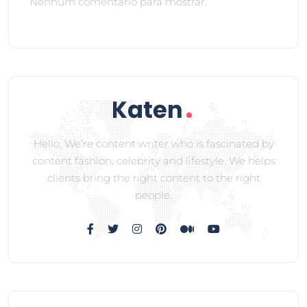
Nenhum comentário para mostrar.
Hello, We’re content writer who is fascinated by
content fashion, celebrity and lifestyle. We helps
clients bring the right content to the right
people.