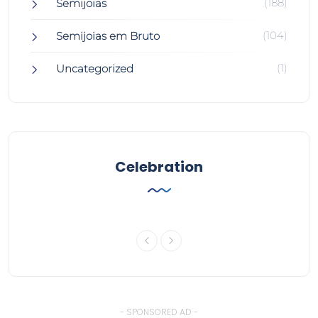
(188)
Semijoias
(104)
Semijoias em Bruto
(1)
Uncategorized
Celebration
- SPONSORED AD -