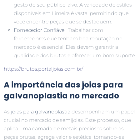
gosto do seu público-alvo. A variedade de estilos
disponíveis em Limeira é vasta, permitindo que
você encontre peças que se destaquem.
Fornecedor Confiável
: Trabalhar com
fornecedores que tenham boa reputação no
mercado é essencial. Eles devem garantir a
qualidade dos brutos e oferecer um bom suporte.
https://brutos.portaljoias.com.br/
A importância das joias para
galvanoplastia no mercado
As
joias para galvanoplastia
desempenham um papel
crucial no mercado de semijoias. Este processo, que
aplica uma camada de metais preciosos sobre as
peças brutas, agrega valor e estética, tornando-as