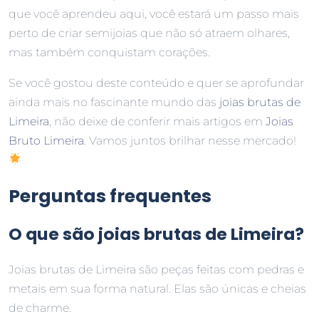
que você aprendeu aqui, você estará um passo mais
perto de criar semijoias que não só atraem olhares,
mas também conquistam corações.
Se você gostou deste conteúdo e quer se aprofundar
ainda mais no fascinante mundo das
joias brutas de
Limeira
, não deixe de conferir mais artigos em
Joias
Bruto Limeira
. Vamos juntos brilhar nesse mercado!
Perguntas frequentes
O que são joias brutas de Limeira?
Joias brutas de Limeira são peças feitas com pedras e
metais em sua forma natural. Elas são únicas e cheias
de charme.