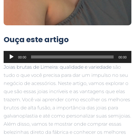
Ouça este artigo
Tocador
00:00
00:00
de
Joias brutas de Limeira: qualidade e variedade
são
áudio
tudo o que você precisa para dar um impulso no seu
negócio de acessórios. Neste artigo, vamos explorar o
que são essas joias incríveis e as vantagens que elas
trazem. Você vai aprender como escolher os melhores
brutos de alta fusão, a importância das joias para
galvanoplastia e até como personalizar suas semijoias.
Além disso, vamos te mostrar onde comprar essas
belezinhas direto da fábrica e conhecer os melhores