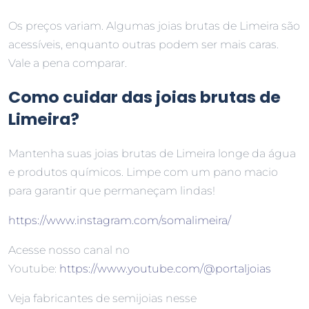
Os preços variam. Algumas joias brutas de Limeira são
acessíveis, enquanto outras podem ser mais caras.
Vale a pena comparar.
Como cuidar das joias brutas de
Limeira?
Mantenha suas joias brutas de Limeira longe da água
e produtos químicos. Limpe com um pano macio
para garantir que permaneçam lindas!
https://www.instagram.com/somalimeira/
Acesse nosso canal no
Youtube:
https://www.youtube.com/@portaljoias
Veja fabricantes de semijoias nesse