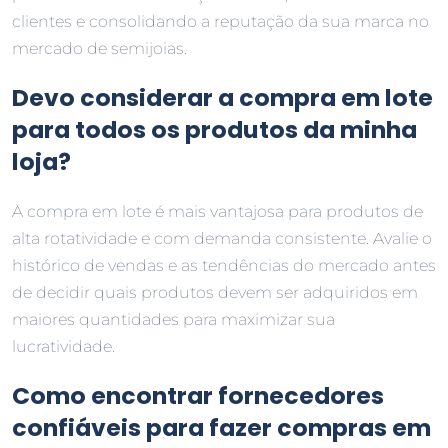
clientes e consolidando a reputação da sua marca no
mercado de semijoias.
Devo considerar a compra em lote
para todos os produtos da minha
loja?
A compra em lote é mais vantajosa para produtos de
alta rotatividade e com demanda consistente. Avalie o
histórico de vendas e as tendências do mercado antes
de decidir quais produtos devem ser adquiridos em
maiores quantidades para maximizar sua
lucratividade.
Como encontrar fornecedores
confiáveis para fazer compras em