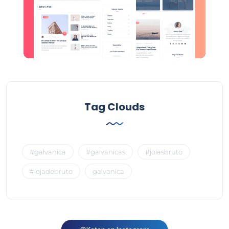
Tag Clouds
#galvanica
#galvanicas
#joiasbruto
#lojadebruto
galvanica