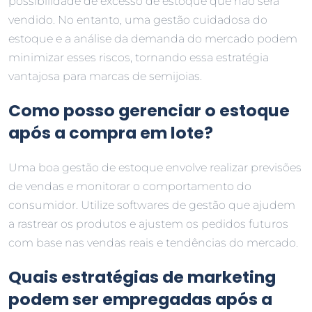
possibilidade de excesso de estoque que não será
vendido. No entanto, uma gestão cuidadosa do
estoque e a análise da demanda do mercado podem
minimizar esses riscos, tornando essa estratégia
vantajosa para marcas de semijoias.
Como posso gerenciar o estoque
após a compra em lote?
Uma boa gestão de estoque envolve realizar previsões
de vendas e monitorar o comportamento do
consumidor. Utilize softwares de gestão que ajudem
a rastrear os produtos e ajustem os pedidos futuros
com base nas vendas reais e tendências do mercado.
Quais estratégias de marketing
podem ser empregadas após a