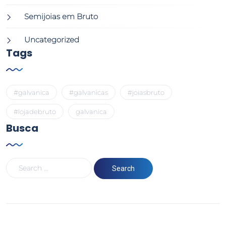
Semijoias em Bruto
Uncategorized
Tags
#galvanica
#galvanicas
#joiasbruto
#lojadebruto
galvanica
Busca