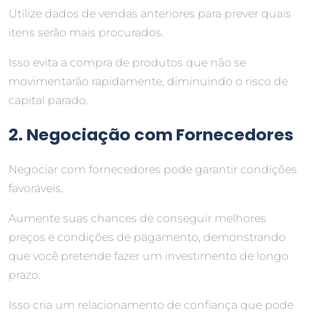
Utilize dados de vendas anteriores para prever quais
itens serão mais procurados.
Isso evita a compra de produtos que não se
movimentarão rapidamente, diminuindo o risco de
capital parado.
2. Negociação com Fornecedores
Negociar com fornecedores pode garantir condições
favoráveis.
Aumente suas chances de conseguir melhores
preços e condições de pagamento, demonstrando
que você pretende fazer um investimento de longo
prazo.
Isso cria um relacionamento de confiança que pode