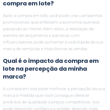
compra em lote?
Após a compra em lote, você pode criar campanhas
promocionais que enfatizem a economia que está
passando ao cliente. Além disso, a realização de
eventos de lançamento e parcerias com
influenciadores pode aumentar a visibilidade da sua
marca de semijoias e impulsionar as vendas.
Qual é o impacto da compra em
lote na percepção da minha
marca?
A compra em lote pode melhorar a percepção da sua
marca à medida que você consegue oferecer
produtos de qualidade a preços competitivos. Isso
pode transmitir confiança e solidez, atraindo mais