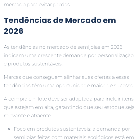
mercado para evitar perdas.
Tendências de Mercado em
2026
As tendências no mercado de semijoias em 2026
indicam uma crescente demanda por personalização
e produtos sustentáveis.
Marcas que conseguem alinhar suas ofertas a essas
tendências têm uma oportunidade maior de sucesso.
A compra em lote deve ser adaptada para incluir itens
que estejam em alta, garantindo que seu estoque seja
relevante e atraente.
Foco em produtos sustentáveis: a demanda por
semijoias feitas com materiais ecológicos está em