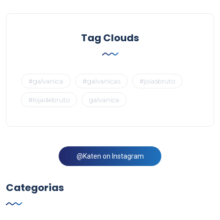
Tag Clouds
#galvanica
#galvanicas
#joiasbruto
#lojadebruto
galvanica
@Katen on Instagram
Categorias