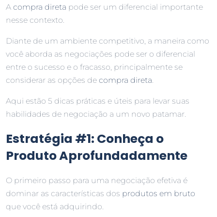
A
compra direta
pode ser um diferencial importante
nesse contexto.
Diante de um ambiente competitivo, a maneira como
você aborda as negociações pode ser o diferencial
entre o sucesso e o fracasso, principalmente se
considerar as opções de
compra direta
.
Aqui estão 5 dicas práticas e úteis para levar suas
habilidades de negociação a um novo patamar.
Estratégia #1: Conheça o
Produto Aprofundadamente
O primeiro passo para uma negociação efetiva é
dominar as características dos
produtos em bruto
que você está adquirindo.