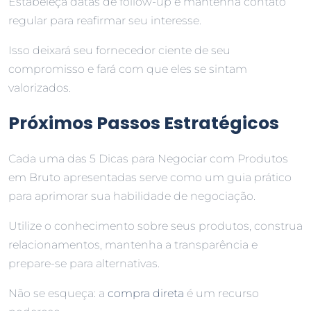
Estabeleça datas de follow-up e mantenha contato
regular para reafirmar seu interesse.
Isso deixará seu fornecedor ciente de seu
compromisso e fará com que eles se sintam
valorizados.
Próximos Passos Estratégicos
Cada uma das 5 Dicas para Negociar com Produtos
em Bruto apresentadas serve como um guia prático
para aprimorar sua habilidade de negociação.
Utilize o conhecimento sobre seus produtos, construa
relacionamentos, mantenha a transparência e
prepare-se para alternativas.
Não se esqueça: a
compra direta
é um recurso