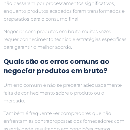
não passaram por processamentos significativos,
enquanto produtos acabados foram transformados e
preparados para o consumo final.
Negociar com produtos em bruto muitas vezes
requer conhecimento técnico e estratégias específicas
para garantir o melhor acordo.
Quais são os erros comuns ao
negociar produtos em bruto?
Um erro comum é não se preparar adequadamente,
falta de conhecimento sobre o produto ou o
mercado.
Também é frequente ver compradores que não
enfrentam as contrapropostas dos fornecedores com
assertividade, resultando em condições menos