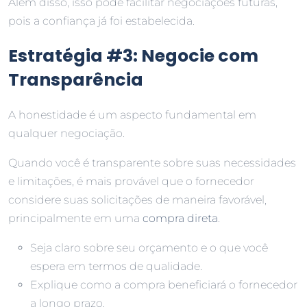
Além disso, isso pode facilitar negociações futuras,
pois a confiança já foi estabelecida.
Estratégia #3: Negocie com
Transparência
A honestidade é um aspecto fundamental em
qualquer negociação.
Quando você é transparente sobre suas necessidades
e limitações, é mais provável que o fornecedor
considere suas solicitações de maneira favorável,
principalmente em uma
compra direta
.
Seja claro sobre seu orçamento e o que você
espera em termos de qualidade.
Explique como a compra beneficiará o fornecedor
a longo prazo.