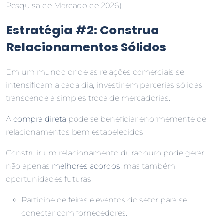
Pesquisa de Mercado de 2026).
Estratégia #2: Construa
Relacionamentos Sólidos
Em um mundo onde as relações comerciais se
intensificam a cada dia, investir em parcerias sólidas
transcende a simples troca de mercadorias.
A
compra direta
pode se beneficiar enormemente de
relacionamentos bem estabelecidos.
Construir um relacionamento duradouro pode gerar
não apenas
melhores acordos
, mas também
oportunidades futuras.
Participe de feiras e eventos do setor para se
conectar com fornecedores.