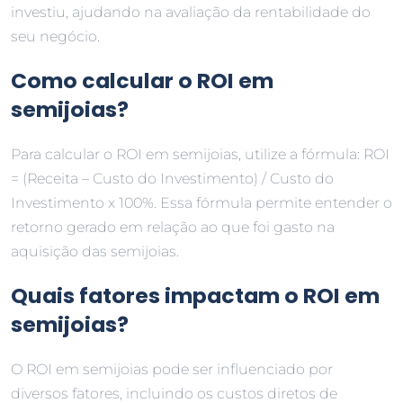
investiu, ajudando na avaliação da rentabilidade do
seu negócio.
Como calcular o ROI em
semijoias?
Para calcular o ROI em semijoias, utilize a fórmula: ROI
= (Receita – Custo do Investimento) / Custo do
Investimento x 100%. Essa fórmula permite entender o
retorno gerado em relação ao que foi gasto na
aquisição das semijoias.
Quais fatores impactam o ROI em
semijoias?
O ROI em semijoias pode ser influenciado por
diversos fatores, incluindo os custos diretos de