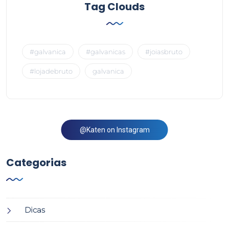
Tag Clouds
#galvanica
#galvanicas
#joiasbruto
#lojadebruto
galvanica
@Katen on Instagram
Categorias
Dicas