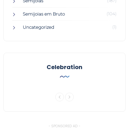
(187)
Semijoias
(104)
Semijoias em Bruto
(1)
Uncategorized
Celebration
- SPONSORED AD -