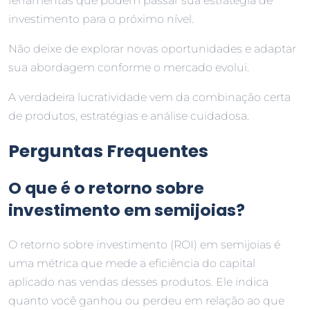
ferramentas que podem passar sua estratégia de
investimento para o próximo nível.
Não deixe de explorar novas oportunidades e adaptar
sua abordagem conforme o mercado evolui.
A verdadeira lucratividade vem da combinação certa
de produtos, estratégias e análise cuidadosa.
Perguntas Frequentes
O que é o retorno sobre
investimento em semijoias?
O retorno sobre investimento (ROI) em semijoias é
uma métrica que mede a eficiência do capital
aplicado nas vendas desses produtos. Ele indica
quanto você ganhou ou perdeu em relação ao que