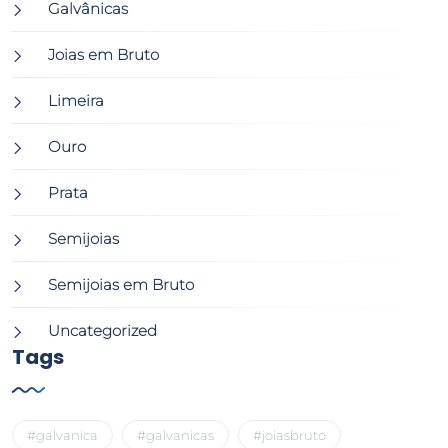
Galvânicas
Joias em Bruto
Limeira
Ouro
Prata
Semijoias
Semijoias em Bruto
Uncategorized
Tags
#galvanica
#galvanicas
#joiasbruto