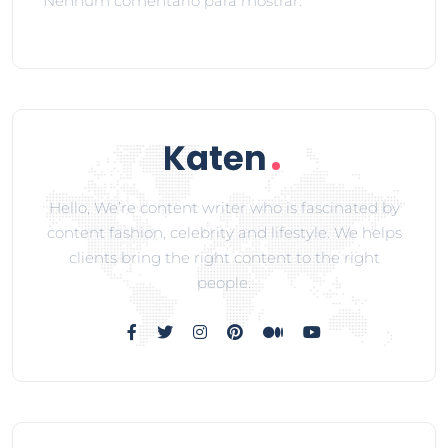
Nenhum comentário para mostrar.
Hello, We’re content writer who is fascinated by
content fashion, celebrity and lifestyle. We helps
clients bring the right content to the right
people.