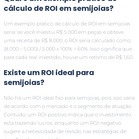
cálculo de ROI em semijoias?
Um exemplo prático de cálculo de ROI em semijoias
seria: se você investiu R$ 5.000 em peças e obteve
uma receita de R$ 8.000, o ROI seria calculado como:
(8.000 – 5.000) / 5.000 x 100% = 60%. Isso significa que
para cada real investido, houve um retorno de R$ 1,60.
Existe um ROI ideal para
semijoias?
Não há um ROI ideal fixo para semijoias, pois isso varia
de acordo com o mercado e o segmento de atuação.
Contudo, um ROI positivo indica que o investimento
está trazendo lucros, enquanto um ROI negativo
sugere a necessidade de revisão nas estratégias de