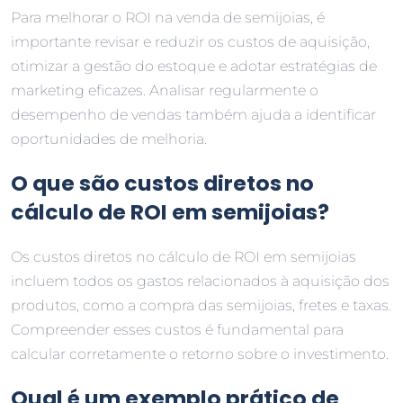
Para melhorar o ROI na venda de semijoias, é
importante revisar e reduzir os custos de aquisição,
otimizar a gestão do estoque e adotar estratégias de
marketing eficazes. Analisar regularmente o
desempenho de vendas também ajuda a identificar
oportunidades de melhoria.
O que são custos diretos no
cálculo de ROI em semijoias?
Os custos diretos no cálculo de ROI em semijoias
incluem todos os gastos relacionados à aquisição dos
produtos, como a compra das semijoias, fretes e taxas.
Compreender esses custos é fundamental para
calcular corretamente o retorno sobre o investimento.
Qual é um exemplo prático de