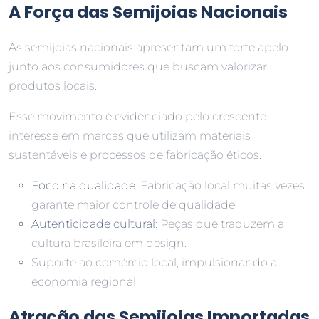
A Força das Semijoias Nacionais
As semijoias nacionais apresentam um forte apelo
junto aos consumidores que buscam valorizar
produtos locais.
Esse movimento é evidenciado pelo crescente
interesse em marcas que utilizam materiais
sustentáveis e processos de fabricação éticos.
Foco na qualidade
: Fabricação local muitas vezes
garante maior controle de qualidade.
Autenticidade cultural
: Peças que traduzem a
cultura brasileira em design.
Suporte ao comércio local, impulsionando a
economia regional.
Atração das Semijoias Importadas