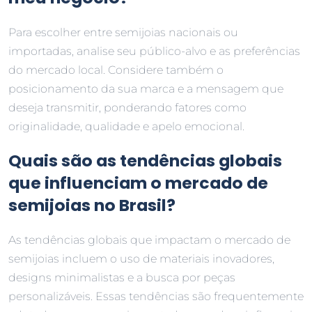
Para escolher entre semijoias nacionais ou
importadas, analise seu público-alvo e as preferências
do mercado local. Considere também o
posicionamento da sua marca e a mensagem que
deseja transmitir, ponderando fatores como
originalidade, qualidade e apelo emocional.
Quais são as tendências globais
que influenciam o mercado de
semijoias no Brasil?
As tendências globais que impactam o mercado de
semijoias incluem o uso de materiais inovadores,
designs minimalistas e a busca por peças
personalizáveis. Essas tendências são frequentemente