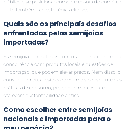
público e se posicionar como defensora do comércio
justo também são estratégias eficazes.
Quais são os principais desafios
enfrentados pelas semijoias
importadas?
As semijoias importadas enfrentam desafios como a
concorrência com produtos locais e questões de
importação, que podem elevar preços. Além disso, o
consumidor atual está cada vez mais consciente das
práticas de consumo, preferindo marcas que
oferecem sustentabilidade e ética.
Como escolher entre semijoias
nacionais e importadas para o
meu negócio?