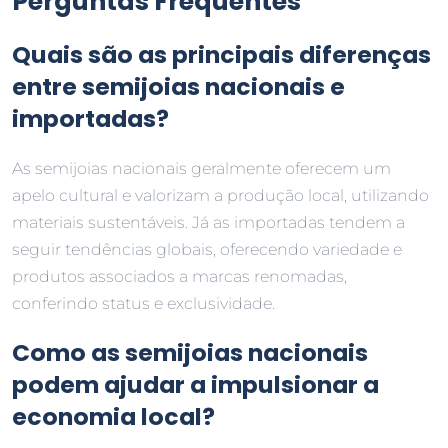
Perguntas Frequentes
Quais são as principais diferenças
entre semijoias nacionais e
importadas?
As semijoias nacionais geralmente oferecem um
apelo cultural e valorizam a produção local, utilizando
materiais sustentáveis. Já as importadas tendem a
seguir tendências globais, oferecendo variedade e
produtos associados a marcas renomadas,
conferindo status e exclusividade.
Como as semijoias nacionais
podem ajudar a impulsionar a
economia local?