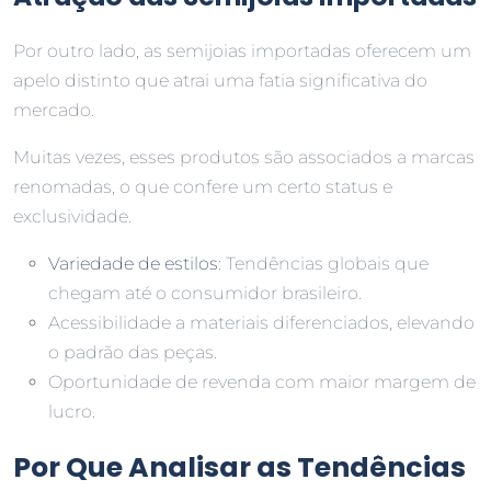
Por outro lado, as semijoias importadas oferecem um
apelo distinto que atrai uma fatia significativa do
mercado.
Muitas vezes, esses produtos são associados a marcas
renomadas, o que confere um certo status e
exclusividade.
Variedade de estilos
: Tendências globais que
chegam até o consumidor brasileiro.
Acessibilidade a materiais diferenciados, elevando
o padrão das peças.
Oportunidade de revenda com maior margem de
lucro.
Por Que Analisar as Tendências