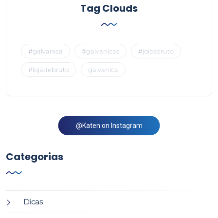
Tag Clouds
#galvanica
#galvanicas
#joiasbruto
#lojadebruto
galvanica
@Katen on Instagram
Categorias
Dicas