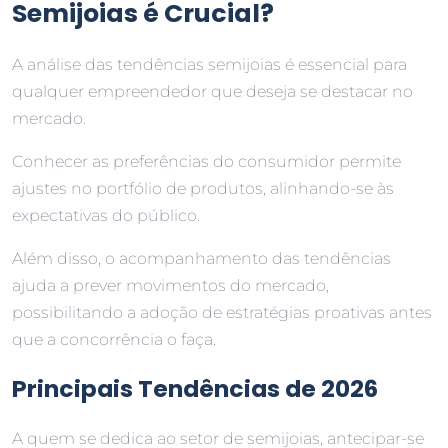
Semijoias é Crucial?
A análise das tendências semijoias é essencial para
qualquer empreendedor que deseja se destacar no
mercado.
Conhecer as preferências do consumidor permite
ajustes no portfólio de produtos, alinhando-se às
expectativas do público.
Além disso, o acompanhamento das tendências
ajuda a prever movimentos do mercado,
possibilitando a adoção de estratégias proativas antes
que a concorrência o faça.
Principais Tendências de 2026
A quem se dedica ao setor de semijoias, antecipar-se