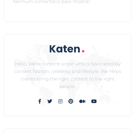
Nenhum comentário para mostrar.
Hello, We’re content writer who is fascinated by
content fashion, celebrity and lifestyle. We helps
clients bring the right content to the right
people.