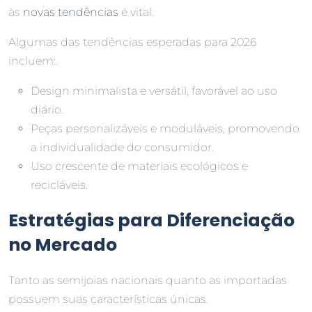
às
novas tendências
é vital.
Algumas das tendências esperadas para 2026
incluem:.
Design minimalista e versátil, favorável ao uso
diário.
Peças personalizáveis e moduláveis, promovendo
a individualidade do consumidor.
Uso crescente de materiais ecológicos e
recicláveis.
Estratégias para Diferenciação
no Mercado
Tanto as semijoias nacionais quanto as importadas
possuem suas características únicas.