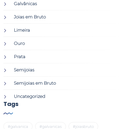
Galvânicas
Joias em Bruto
Limeira
Ouro
Prata
Semijoias
Semijoias em Bruto
Uncategorized
Tags
#galvanica
#galvanicas
#joiasbruto