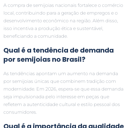
A compra de semijoias nacionais fortalece o comércio
local, contribuindo para a geração de empregos e o
desenvolvimento econômico na região. Além disso,
isso incentiva a produção ética e sustentável,
beneficiando a comunidade.
Qual é a tendência de demanda
por semijoias no Brasil?
As tendências apontam um aumento na demanda
por semijoias únicas que combinem tradição com
modernidade. Em 2026, espera-se que essa demanda
seja impulsionada pelo interesse em peças que
refletem a autenticidade cultural e estilo pessoal dos
consumidores.
Qual é a importância da qualidade