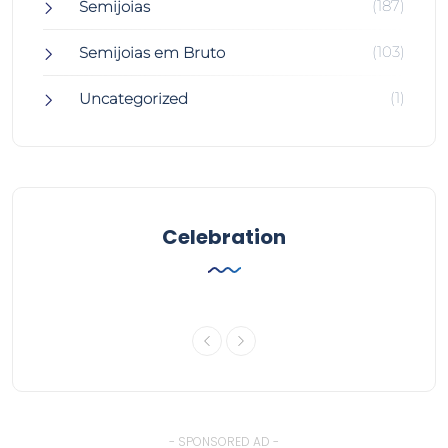
(187)
Semijoias
(103)
Semijoias em Bruto
(1)
Uncategorized
Celebration
- SPONSORED AD -