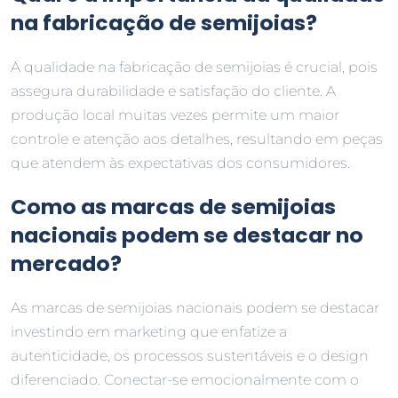
na fabricação de semijoias?
A qualidade na fabricação de semijoias é crucial, pois
assegura durabilidade e satisfação do cliente. A
produção local muitas vezes permite um maior
controle e atenção aos detalhes, resultando em peças
que atendem às expectativas dos consumidores.
Como as marcas de semijoias
nacionais podem se destacar no
mercado?
As marcas de semijoias nacionais podem se destacar
investindo em marketing que enfatize a
autenticidade, os processos sustentáveis e o design
diferenciado. Conectar-se emocionalmente com o