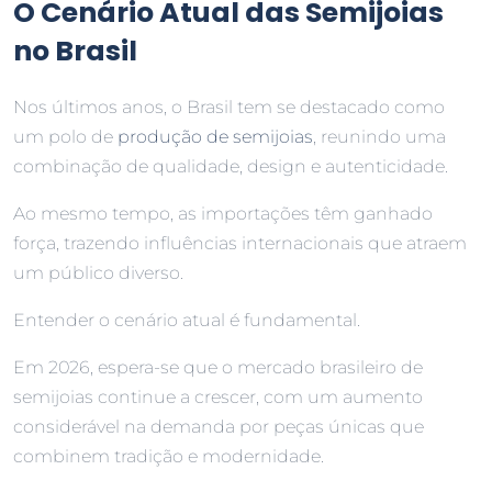
O Cenário Atual das Semijoias
no Brasil
Nos últimos anos, o Brasil tem se destacado como
um polo de
produção de semijoias
, reunindo uma
combinação de qualidade, design e autenticidade.
Ao mesmo tempo, as importações têm ganhado
força, trazendo influências internacionais que atraem
um público diverso.
Entender o cenário atual é fundamental.
Em 2026, espera-se que o mercado brasileiro de
semijoias continue a crescer, com um aumento
considerável na demanda por peças únicas que
combinem tradição e modernidade.