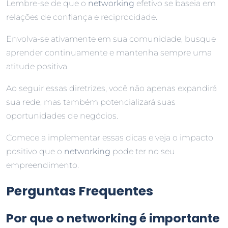
Lembre-se de que o
networking
efetivo se baseia em
relações de confiança e reciprocidade.
Envolva-se ativamente em sua comunidade, busque
aprender continuamente e mantenha sempre uma
atitude positiva.
Ao seguir essas diretrizes, você não apenas expandirá
sua rede, mas também potencializará suas
oportunidades de negócios.
Comece a implementar essas dicas e veja o impacto
positivo que o
networking
pode ter no seu
empreendimento.
Perguntas Frequentes
Por que o networking é importante