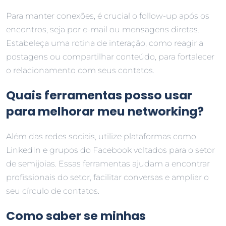
Para manter conexões, é crucial o follow-up após os
encontros, seja por e-mail ou mensagens diretas.
Estabeleça uma rotina de interação, como reagir a
postagens ou compartilhar conteúdo, para fortalecer
o relacionamento com seus contatos.
Quais ferramentas posso usar
para melhorar meu networking?
Além das redes sociais, utilize plataformas como
LinkedIn e grupos do Facebook voltados para o setor
de semijoias. Essas ferramentas ajudam a encontrar
profissionais do setor, facilitar conversas e ampliar o
seu círculo de contatos.
Como saber se minhas