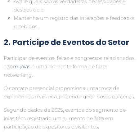
Avalie quais são as verdadeiras necessidades e
desejos dele.
Mantenha um registro das interações e feedbacks
recebidos.
2. Participe de Eventos do Setor
Participar de eventos, feiras e congressos relacionados
a
semijoias
é uma excelente forma de fazer
networking.
O contato presencial proporciona uma troca de
experiências mais rica, podendo gerar novas parcerias.
Segundo dados de 2025, eventos do segmento de
joias têm registrado um aumento de 30% em
participação de expositores e visitantes.