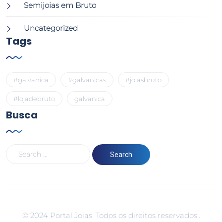
Semijoias em Bruto
Uncategorized
Tags
#galvanica
#galvanicas
#joiasbruto
#lojadebruto
galvanica
Busca
© 2024 Portal Joias. Todos os direitos reservados..