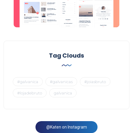
Tag Clouds
#galvanica
#galvanicas
#joiasbruto
#lojadebruto
galvanica
@Katen on Instagram