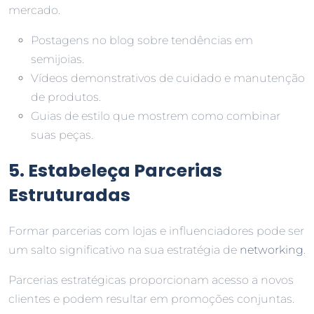
mercado.
Postagens no blog sobre tendências em
semijoias.
Vídeos demonstrativos de cuidado e manutenção
de produtos.
Guias de estilo que mostrem como combinar
suas peças.
5. Estabeleça Parcerias
Estruturadas
Formar parcerias com lojas e influenciadores pode ser
um salto significativo na sua estratégia de
networking
.
Parcerias estratégicas proporcionam acesso a novos
clientes e podem resultar em promoções conjuntas.