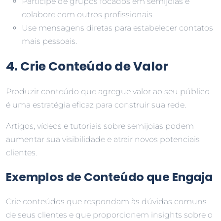
Participe de grupos focados em semijoias e
colabore com outros profissionais.
Use mensagens diretas para estabelecer contatos
mais pessoais.
4. Crie Conteúdo de Valor
Produzir conteúdo que agregue valor ao seu público
é uma estratégia eficaz para construir sua rede.
Artigos, vídeos e tutoriais sobre semijoias podem
aumentar sua visibilidade e atrair novos potenciais
clientes.
Exemplos de Conteúdo que Engaja
Crie conteúdos que respondam às dúvidas comuns
de seus clientes e que proporcionem insights sobre o