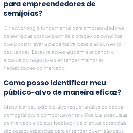
para empreendedores de
semijoias?
O networking é fundamental para empreendedores
de semijoias porque permite a criação de conexões
que podem levar a parcerias valiosas e ao aumento
das vendas. Essas relações ajudam a expandir o
alcance do negócio e a entender melhor as
necessidades do mercado.
Como posso identificar meu
público-alvo de maneira eficaz?
Identificar seu público-alvo requer análise de dados
demográficos e comportamentais. Realizar pesquisas
de mercado e coletar feedback de clientes potenciais
são passos essenciais para entender quem são seus