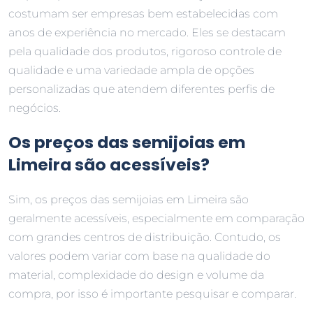
costumam ser empresas bem estabelecidas com
anos de experiência no mercado. Eles se destacam
pela qualidade dos produtos, rigoroso controle de
qualidade e uma variedade ampla de opções
personalizadas que atendem diferentes perfis de
negócios.
Os preços das semijoias em
Limeira são acessíveis?
Sim, os preços das semijoias em Limeira são
geralmente acessíveis, especialmente em comparação
com grandes centros de distribuição. Contudo, os
valores podem variar com base na qualidade do
material, complexidade do design e volume da
compra, por isso é importante pesquisar e comparar.