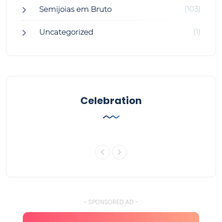
(103)
Semijoias em Bruto
(1)
Uncategorized
Celebration
- SPONSORED AD -