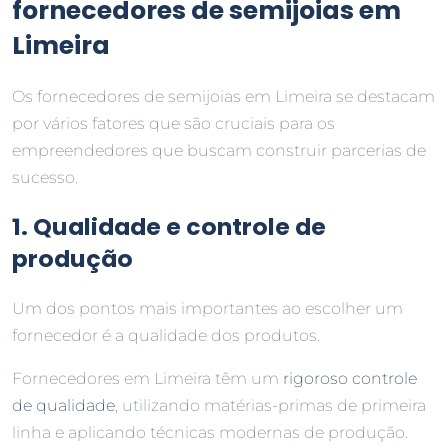
fornecedores de semijoias em
Limeira
Os fornecedores de semijoias em Limeira se destacam
por vários fatores que são cruciais para os
empreendedores que buscam construir parcerias de
sucesso.
1. Qualidade e controle de
produção
Um dos pontos mais importantes ao escolher um
fornecedor é a qualidade dos produtos.
Fornecedores em Limeira têm um
rigoroso controle
de qualidade
, utilizando matérias-primas de primeira
linha e aplicando técnicas modernas de produção.