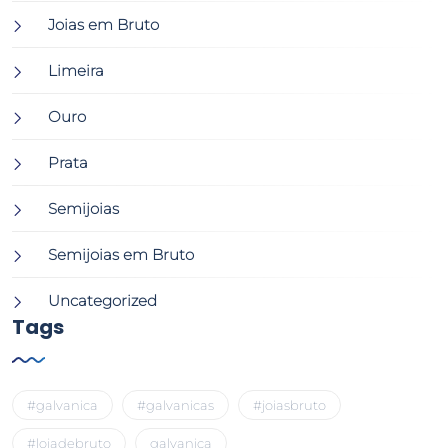
Joias em Bruto
Limeira
Ouro
Prata
Semijoias
Semijoias em Bruto
Uncategorized
Tags
#galvanica
#galvanicas
#joiasbruto
#lojadebruto
galvanica