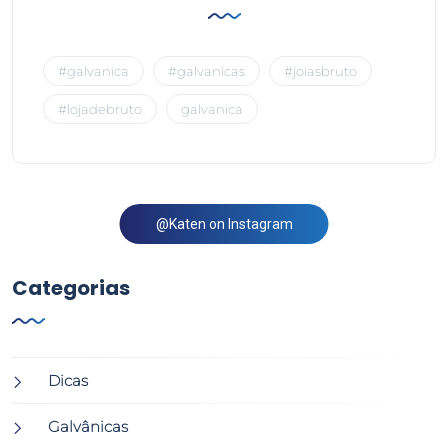
#galvanica
#galvanicas
#joiasbruto
#lojadebruto
galvanica
@Katen on Instagram
Categorias
Dicas
Galvânicas