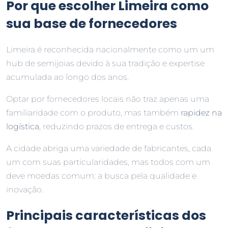
Por que escolher Limeira como
sua base de fornecedores
Limeira é reconhecida nacionalmente como um um
hub de semijoias devido à sua tradição e expertise
acumulada ao longo dos anos.
Optar por fornecedores locais não traz apenas uma
familiaridade com o produto, mas também
rapidez na
logística
, reduzindo prazos de entrega e custos.
A cidade abriga uma variedade de fabricantes, cada
um com suas particularidades, mas todos com um
deve moedas comum: a busca pela qualidade e
inovação.
Principais características dos