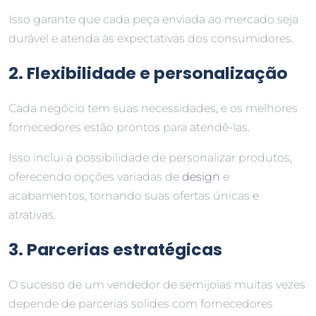
Isso garante que cada peça enviada ao mercado seja
durável e atenda às expectativas dos consumidores.
2. Flexibilidade e personalização
Cada negócio tem suas necessidades, e os melhores
fornecedores estão prontos para atendê-las.
Isso inclui a possibilidade de personalizar produtos,
oferecendo opções variadas de
design
e
acabamentos, tornando suas ofertas únicas e
atrativas.
3. Parcerias estratégicas
O sucesso de um vendedor de semijoias muitas vezes
depende de parcerias solides com fornecedores