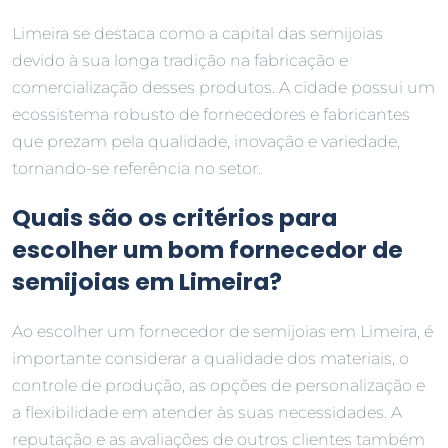
Limeira se destaca como a capital das semijoias
devido à sua longa tradição na fabricação e
comercialização desses produtos. A cidade possui um
ecossistema robusto de fornecedores e fabricantes
que prezam pela qualidade, inovação e variedade,
tornando-se referência no setor.
Quais são os critérios para
escolher um bom fornecedor de
semijoias em Limeira?
Ao escolher um fornecedor de semijoias em Limeira, é
importante considerar a qualidade dos materiais, o
controle de produção, as opções de personalização e
a flexibilidade em atender às suas necessidades. A
reputação e as avaliações de outros clientes também